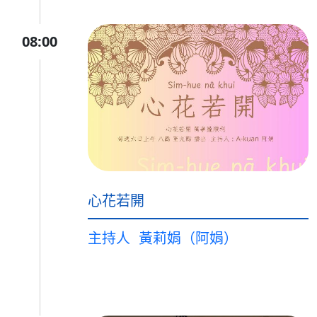
08:00
心花若開
主持人
黃莉娟（阿娟）