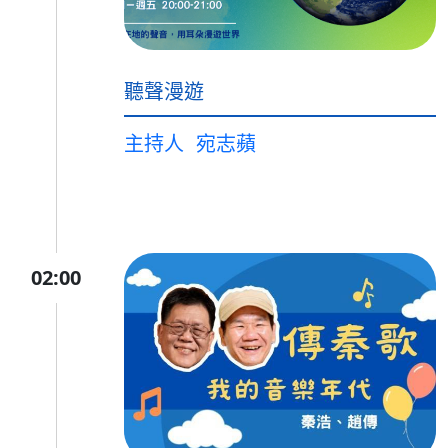
聽聲漫遊
主持人
宛志蘋
02:00