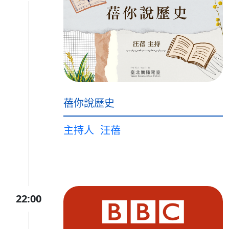
蓓你說歷史
主持人
汪蓓
22:00