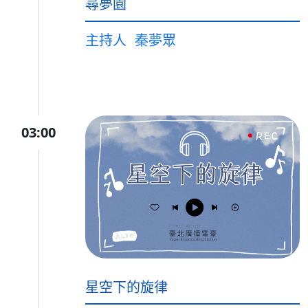
尋夢園
主持人
秦夢眾
03:00
星空下的旋律