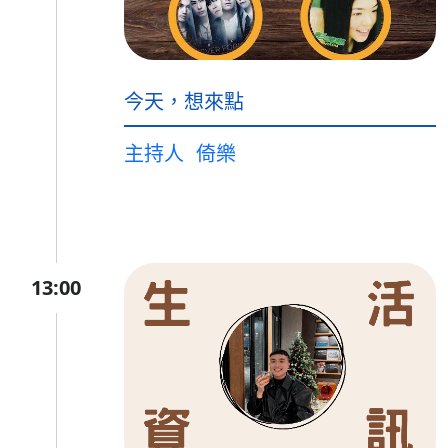
今天，想來點
主持人
倚樂
13:00