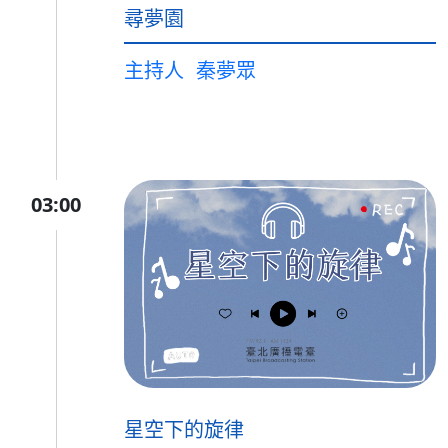
尋夢園
主持人
秦夢眾
03:00
星空下的旋律