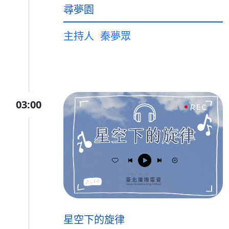
尋夢園
主持人
秦夢眾
03:00
星空下的旋律