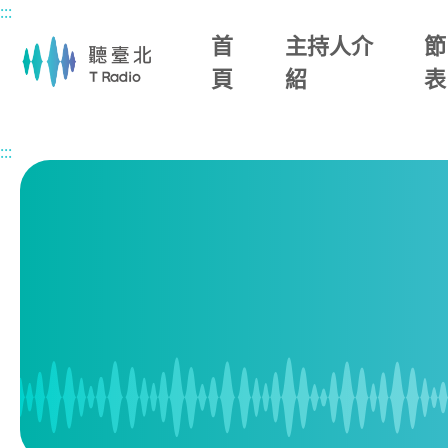
:::
主要內容區塊
首
主持人介
節
頁
紹
表
首頁
節目表
:::