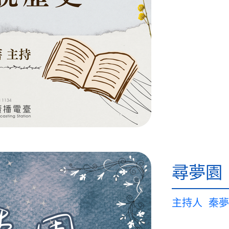
尋夢園
主持人
秦夢