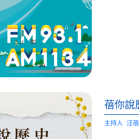
蓓你說
主持人
汪蓓