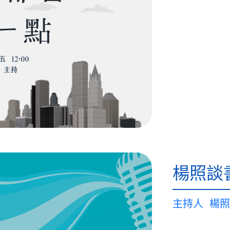
楊照談
主持人
楊照