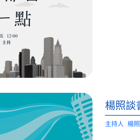
楊照談
主持人
楊照