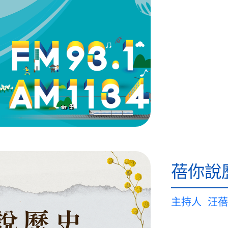
蓓你說
主持人
汪蓓