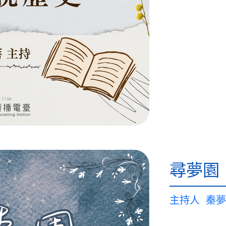
尋夢園
主持人
秦夢