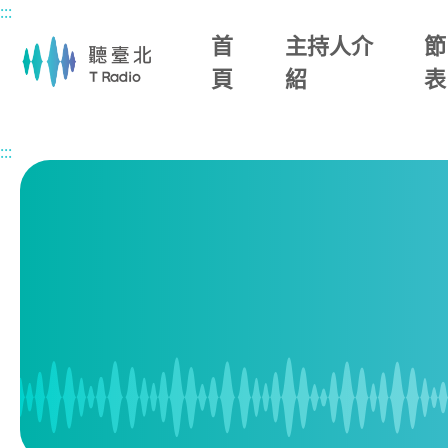
:::
主要內容區塊
首
主持人介
節
頁
紹
表
首頁
節目表
:::