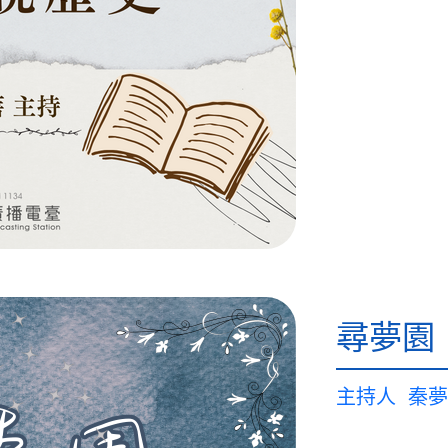
尋夢園
主持人
秦夢