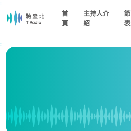
:::
主要內容區塊
首
主持人介
節
頁
紹
表
首頁
節目表
:::