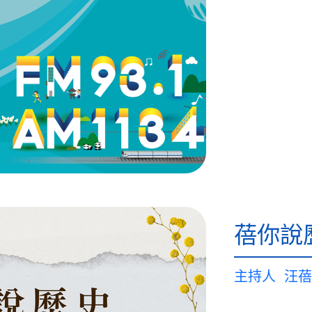
蓓你說
主持人
汪蓓