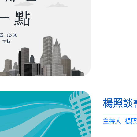
楊照談
主持人
楊照