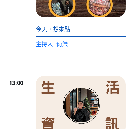
今天，想來點
主持人
倚樂
13:00