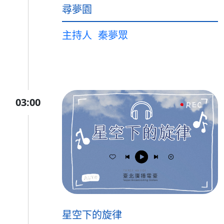
尋夢園
主持人
秦夢眾
03:00
星空下的旋律