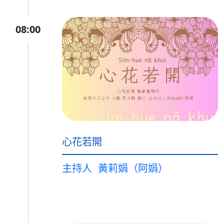
08:00
心花若開
主持人
黃莉娟（阿娟）