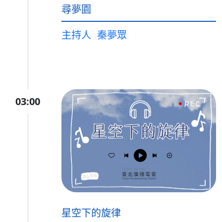
尋夢園
主持人
秦夢眾
03:00
星空下的旋律