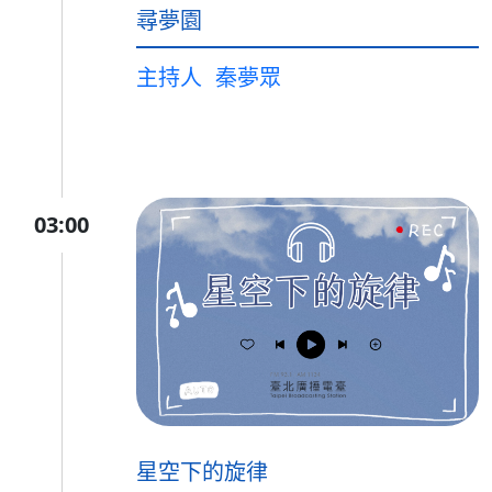
尋夢園
主持人
秦夢眾
03:00
星空下的旋律