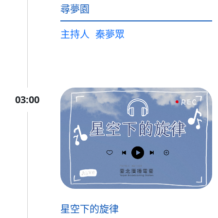
尋夢園
主持人
秦夢眾
03:00
星空下的旋律