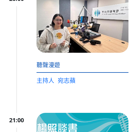
聽聲漫遊
主持人
宛志蘋
21:00