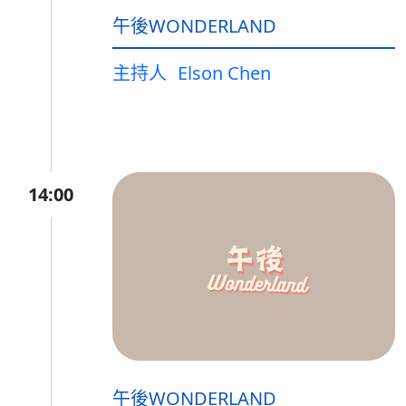
午後WONDERLAND
主持人
Elson Chen
14:00
午後WONDERLAND