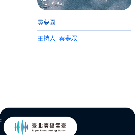
尋夢園
主持人
秦夢眾
:::