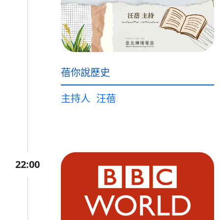
蓓你說歷史
主持人
汪蓓
22:00