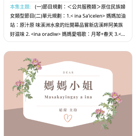
本集主題:
(一)節目規劃：＜公共服務類＞原住民族婦
女類型節目(二)單元規劃：1.< ina Sa’icelen> 媽媽加油
站：原汁原 味溪洲水泉的灶開幕品嘗新店溪畔阿美族
好滋味 2. <ina oradiw> 媽媽愛唱歌：月琴+春天 3.<
ina Masa’sa >媽媽放輕鬆:會說話的人有人緣