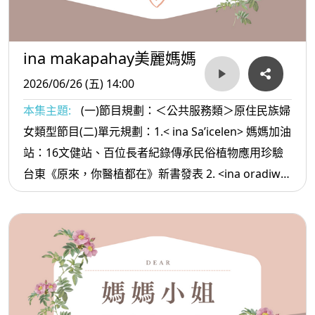
ina makapahay美麗媽媽
2026/06/26 (五) 14:00
本集主題:
(一)節目規劃：＜公共服務類＞原住民族婦
女類型節目(二)單元規劃：1.< ina Sa’icelen> 媽媽加油
站：16文健站、百位長者紀錄傳承民俗植物應用珍驗
台東《原來，你醫植都在》新書發表 2. <ina oradiw>
媽媽愛唱歌：一天的生活+長歌 3.< ina Masa’sa >媽媽
放輕鬆:如何看透一個人