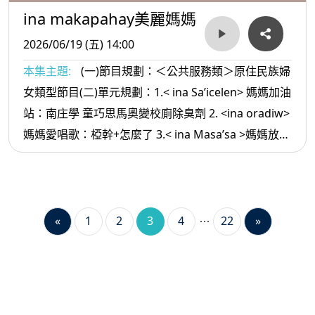
ina makapahay美麗媽媽
2026/06/19 (五) 14:00
本集主題:
(一)節目規劃：＜公共服務類＞原住民族婦
女類型節目(二)單元規劃：1.< ina Sa’icelen> 媽媽加油
站：南庄學 童巧思馬奧變校廁除臭劑 2. <ina oradiw>
媽媽愛唱歌：椏幹+怎麼了 3.< ina Masa’sa >媽媽放輕
鬆:多鼓勵孩子
«
1
2
3
4
22
»