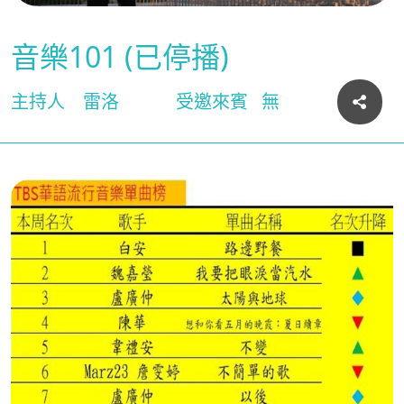
音樂101 (已停播)
主持人
雷洛
受邀來賓
無