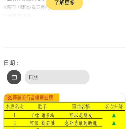
了解更多
4 陳華 想和你看五月的晚霞：夏日續章
5 韋禮安 不變
6 Marz23 詹雯婷 不簡單的歌
7 盧廣仲 以後
<華語新鮮發行>
GENBLUE - BADASS
許茹芸 - 一首雲的時間
日期 :
楊勝賢 - 你喜歡的歌我都會唱
合唱 - SUPER TEACHER
Barry Chen - Came From The Struggle
好樂團 - 洄游