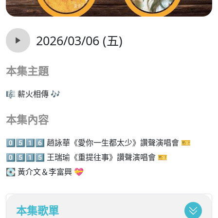
2026/03/06 (五)
本集主題
🎼 薪火相傳 🎶
本集內容
0️⃣5️⃣1️⃣6️⃣ 趙詠華《愛你一生都太少》讚聲演唱會 🎫
0️⃣5️⃣1️⃣5️⃣ 王瑞瑜《重提往事》讚聲演唱會 🎫
💽 黃介文＆李富興 💝
本集歌單