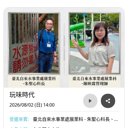
請線上的時代玩家們先動動腦，等今天節目的最後我們再來
揭曉正確答案喔！
⭐️<< 第二單元-樂饗行旅故事館>>
👉訪談來賓 :『民俗達人 – 廖琇儀老師』、『萬華文史工作
者 – 江仁才老師』
1、達人破解元宵四大熱搜：
玩味時代
網路討論度爆表的元宵節其實藏著許多開運秘訣！琇儀老師
將為大家破解四大熱搜：想「補財庫」務必在這天向天官大
2026/08/02 (日) 14:00
帝祝壽；想「求桃花」可以出門賞燈沾沾人氣；想「求子」
的夫妻記得在這天晚上出門「曬月亮」；另外還有趣味的
受邀來賓:
臺北自來水事業處展業科 - 朱聖心科長、
「北滾元宵、南包湯圓」南北湯圓大戰解密。
臺北自來水事業處展業科 - 陳映霖管理師