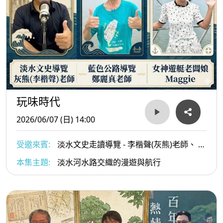
玩味時代
2026/06/07 (日) 14:00
受邀來賓:
淡水文史走讀導覽 - 李楷聲(灰熊)老師、 藍
色公路導覽 – 鄭麗真老師、女神遊艇 – Maggie 老闆娘
本集主題:
淡水河水路交織的漫遊與航行