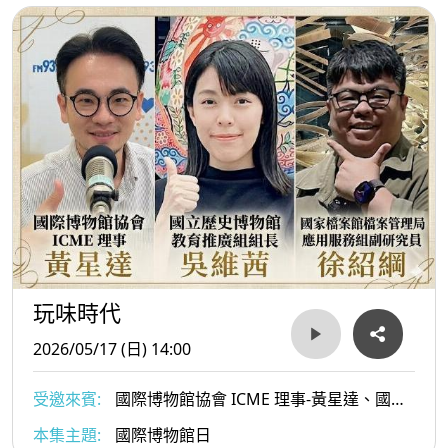
玩味時代
2026/05/17 (日) 14:00
受邀來賓:
國際博物館協會 ICME 理事-黃星達、國立
歷史博物館教育推廣組組長-吳維茜、國家檔案館檔案
本集主題:
國際博物館日