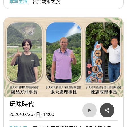
本集主題:
台北親水之旅
2、艋舺元宵的盛世記憶：
在萬華居住40多年的江仁才老師分享，民國40年代到50年
代，龍山寺可以說是全臺灣元宵節的中心。當時不僅掛滿萬
盞華燈，最令人驚嘆的是高達數層樓的「電動花燈」，會根
據神話故事設計動態效果，盛況空前，甚至連各國使節都會
親臨參觀。
3、燈火背後的常民信仰與推薦路線：
早年的元宵是全民參與的盛事，龍山寺迴廊貼滿燈謎，孩子
們會提著紙燈籠穿梭在貴陽街、廣州街等老街巷弄。江老師
推薦玩家們可以從以前是農村的南萬華（加蚋仔）出發，了
玩味時代
解青山王暗訪的歷史；接著走到「蕃薯市」發源地貴陽街，
2026/07/26 (日) 14:00
最後抵達龍山寺觀燈，這條路線能完整看見萬華從農村到繁