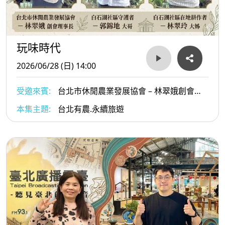
玩味時代
2026/06/28 (日) 14:00
受邀來賓:
台北市休閒農業發展協會 – 林翠娥創會理
事長、白石湖社區守護者 – 郭錦地大哥、白石湖社區
本集主題:
台北有農.永續旅遊
在地耕作者 – 林翠玲大姊