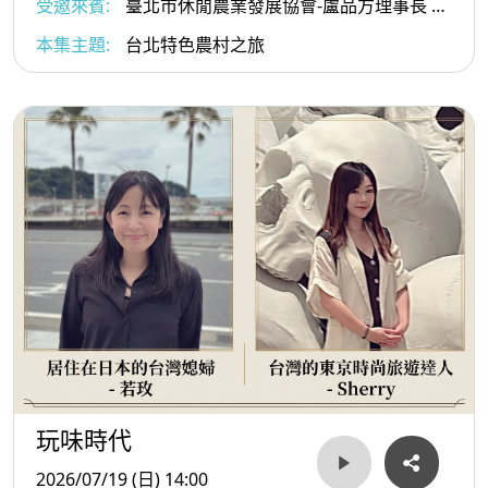
華市街的發展脈絡。
受邀來賓:
臺北市休閒農業發展協會-盧品方理事長 、
台北市北投區大屯社區發展協會 – 張天恩理事長、台
本集主題:
台北特色農村之旅
北市北投區泉源社區發展協會 – 陳志成理事長
⭐️**<< 第三單元-趣淘時光>>**
👉訪談來賓 :『艋舺歷史家 - 施景耀Kevin老師 』
1、市場囝仔的元宵記憶：
從小在萬華市場長大的Kevin老師認為，萬華的元宵節是真
正充滿「生活感」的，早期的艋舺在元宵時是真正的「不夜
城」。對在地人來說，元宵節的意義除了看燈祈福，更重要
的是在那種燈火輝煌的氛圍中，走進廟口巷弄尋找傳承數代
的老味道，感受「新舊與共」的情感連結。
2、龍山寺周邊「萬華100碗」必吃名單：
玩味時代
看完花燈，絕對不能錯過周邊老字號美食！Kevin老師推薦
2026/07/19 (日) 14:00