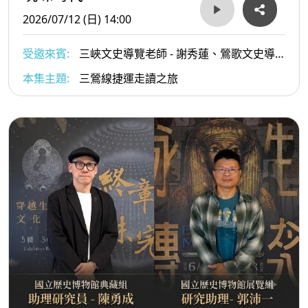
2026/07/12 (日) 14:00
受邀來賓:
三峽文史導覽老師 - 謝秀蓮、鶯歌文史導
覽老師 - 林三德
本集主題:
三鶯線捷運走讀之旅