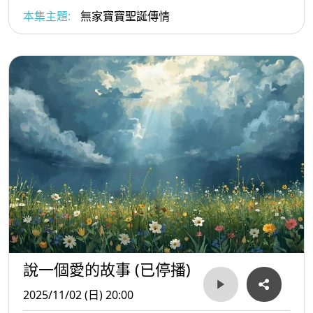
理劉屹倫
本集主題:
無家寶寶聖誕傳情
說一個愛的故事 (已停播)
2025/11/02 (日) 20:00