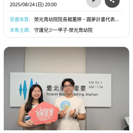
2025/08/24 (日) 20:00
受邀來賓:
榮光育幼院院長楊蕙婷、圓夢計畫代表小
德
本集主題:
守護兒少一甲子-榮光育幼院