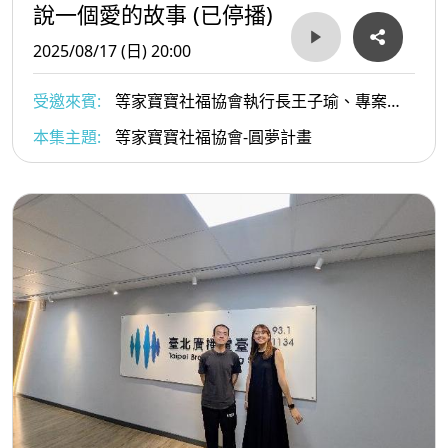
說一個愛的故事 (已停播)
2025/08/17 (日) 20:00
受邀來賓:
等家寶寶社福協會執行長王子瑜、專案經
理許昕紘
本集主題:
等家寶寶社福協會-圓夢計畫