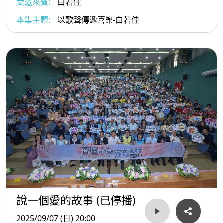
受邀來賓:
白若佳
本集主題:
以歌聲傳遞喜樂-白若佳
說一個愛的故事 (已停播)
2025/09/07 (日) 20:00