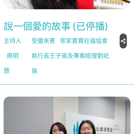
說一個愛的故事 (已停播)
主持人
受邀來賓
等家寶寶社福協會
周明
執行長王子瑜及專案經理劉屹
慧
倫