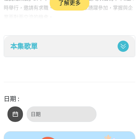
了解更多
時舉行，邀請有求職、轉職需求的民眾踴躍參加，掌握與企
業面對面交流的機會。
本週徵才廠商中，包括全聯、三商家購(美廉社)、家樂
本集歌單
福、統一超商、全家便利商店、棉花田等通路業者，開出
385個職缺，職務涵蓋儲備幹部、收銀／生鮮／營運專員、
大夜支援人員與門市兼職人員等。零售業據點遍布雙北，對
希望「工作離家近、兼顧家庭與課業」的求職朋友相當友
善，且多數職缺工作時間彈性高、錄取機會大，十分熱門。
日期 :
新加坡知名品牌傲勝（OSIM）釋出外勤維修技術與運
輸人員職缺，高薪60,000元（另有獎金），銷售人員則
70,000元以上，企業福利佳、薪資具競爭力，是具服務熱忱
與行動力民眾的不錯選擇。