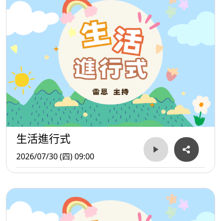
餐飲旅宿業成為本週徵才亮點！新品牌「雞湯大叔」釋
出內外場正、兼職職缺，正職薪資上看45,000元，兼職時薪
最高可達250元。燒烤名店「逐鹿餐飲」同樣祭出高薪搶
才，內場正職開出48,000元、外場正職45,000元，誠徵對餐
飲充滿熱情的職人加入。五星級酒店集團寒舍餐旅（台北喜
來登、艾美、寒居、礁溪寒沐）也釋出多項職缺，從外場餐
飲主任、服務員、房務員到西點及麵包師傅一應俱全，集團
更貼心提供員工每年兩次免費住宿與用餐體驗（一泊二
食），兼具學習與福利，是餐旅職涯的絕佳起點。
生活進行式
2026/07/30 (四) 09:00
以「交通最後一哩路」為使命的微笑單車
（YouBike），於北投及艋舺就服站現場徵才，夜班調度及
大夜維護專員高薪48,000元，另有多項全時、兼職職缺。
照顧服務業亦釋出大量人力需求，包含曜玥、承霖、星