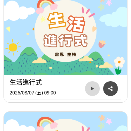
除了預防失智症之外，麥德飲食也有助於控制血壓、改善膽
固醇、降低糖尿病風險及維持健康體重。由於飲食內容以天
然食材為主，且不需要過度計算熱量或完全禁止特定食物，
因此相較於許多減重飲食法，更容易長期執行。
近年研究指出，即使沒有完全遵循麥德飲食，只要部分採納
其核心原則，例如增加蔬菜與全穀類攝取、以橄欖油取代動
物性油脂、每週多吃幾次魚類與堅果，也可能對腦部健康帶
來益處。隨著高齡化社會來臨，如何延緩認知退化成為重要
生活進行式
課題，而麥德飲食正提供了一種兼顧美味、健康與預防醫學
2026/08/07 (五) 09:00
的生活方式。透過日常飲食的調整，不僅有助於保護大腦，
也能提升整體生活品質與健康老化的機會。