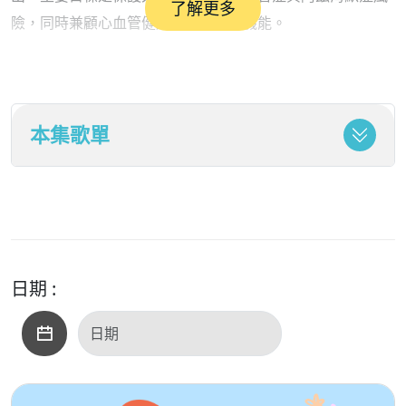
了解更多
險，同時兼顧心血管健康與整體身體機能。
麥德飲食強調多攝取對大腦有益的天然食物，其中最重要的
包括深綠色葉菜類蔬菜、其他各類蔬菜、莓果類水果、全穀
本集歌單
類、豆類、堅果、橄欖油、魚類及家禽肉。研究發現，這些
食物富含抗氧化物、維生素、礦物質及健康脂肪，有助於減
少發炎反應與氧化壓力，保護腦神經細胞。特別是藍莓、草
莓等莓果類，被認為對記憶力與認知功能具有正面影響，因
此成為麥德飲食的重要特色。
日期 :
相對地，麥德飲食建議減少攝取可能增加慢性疾病風險的食
物，例如紅肉、奶油、人造奶油、油炸食品、速食、甜點及
高糖食品。這些食物往往含有較多飽和脂肪、反式脂肪及精
製糖分，長期攝取可能增加心血管疾病與神經退化的風險。