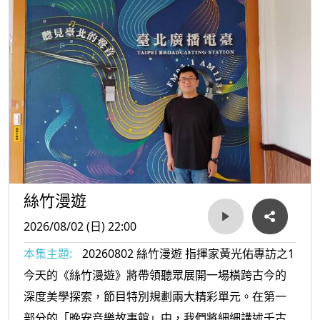
本集節目以琵琶做為主軸，在【晚安音樂故事館】呈現白居
易《琵琶行》的故事之一，之後再深入介紹琵琶文曲與武
曲。
琵琶的魅力，在於其觸弦間的力度變化。透過推、拉、吟、
揉的細膩技法，它能化作戰場上的千軍萬馬，亦能化作閨中
的細語低訴。節目中，我們將帶您領略琵琶藝術的兩大體系
——武曲的慷慨悲歌與文曲的婉轉深情。
絲竹漫遊
從古典到現代，從個體的愛戀到天地的大美。今晚，讓我們
2026/08/02 (日) 22:00
一同在琵琶的推拉之間，漫遊數百年的音樂進化史。鎖定
本集主題:
20260802 絲竹漫遊 指揮家黃光佑專訪之1
《絲竹漫遊》，聽見歷史，聽見回聲。
今天的《絲竹漫遊》將帶領聽眾展開一場橫跨古今的
深度美學探索，節目特別規劃兩大精彩單元。在第一
本集【晚安，音樂故事館】感謝秦浩老師飾演白居易、艾爾
部分的「晚安音樂故事館」中，我們將細細講述千古
森飾演友人。