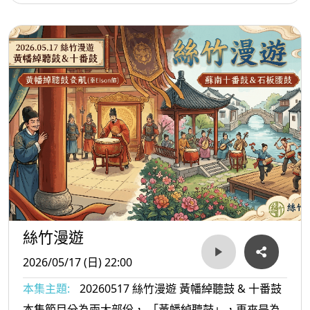
「漢琵琶」的古老樂器，歷經魏晉「竹林七賢」的文
人寄託，並在當代迎來了現代民樂的飛躍。本集節目
將透過四首極具里程碑意義的現代作品，展現中阮剛
柔並濟、大氣磅礴的獨特魅力。當古老的秦琵琶遇上
當代作曲家的跨界思維，阮咸將散發出何等動人且耳
目一新的光彩？今晚，讓我們一同在線條與和聲的交
織中，穿梭時空，體驗阮咸的當代風華！
絲竹漫遊
2026/05/17 (日) 22:00
本集主題:
20260517 絲竹漫遊 黃幡綽聽鼓 & 十番鼓
本集節目分為兩大部份， 「黃幡綽聽鼓」，再來是為