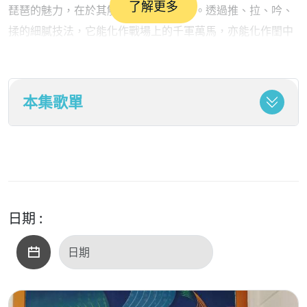
了解更多
琵琶的魅力，在於其觸弦間的力度變化。透過推、拉、吟、
揉的細膩技法，它能化作戰場上的千軍萬馬，亦能化作閨中
的細語低訴。節目中，我們將帶您領略琵琶藝術的兩大體系
——武曲的慷慨悲歌與文曲的婉轉深情。
本集歌單
從古典到現代，從個體的愛戀到天地的大美。今晚，讓我們
一同在琵琶的推拉之間，漫遊數百年的音樂進化史。鎖定
《絲竹漫遊》，聽見歷史，聽見回聲。
本集內容
日期 :
20260607 絲竹漫遊 琵琶的千年迴響
在歷史的長河中，有一種聲響可以橫跨千里的絲綢之路，從
西域的「曲項」躍動，經歷數百年的漢化與改良，終成今日
我們耳熟能詳的「琵琶」。