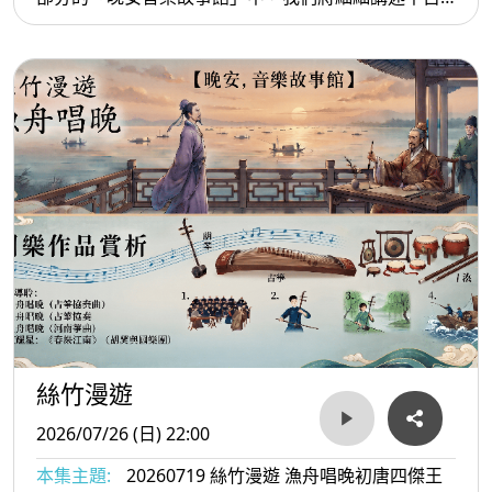
流傳的知音傳奇——「俞伯牙與成連先生學琴」。故
事從海上荒島的極致孤寂出發，引領聽眾感受大自然
萬物與琴音的共鳴。究竟成連先生是如何透過神祕的
荒島之行，引領伯牙深刻領悟音樂的真諦？其實學琴
不只是學技巧，還包含身心靈的滋養。節目的第二部
分迎來知名指揮家黃光佑老師來到節目現場。透過與
黃老師的深度對談，我們將聊聊他是如何開啟國樂學
習生涯，透過手中的指揮棒，在深厚的傳統國樂底蘊
中巧妙揉合當代思維，為絲竹樂賦予全新且震撼的生
命力。
絲竹漫遊
2026/07/26 (日) 22:00
本集主題:
20260719 絲竹漫遊 漁舟唱晚初唐四傑王