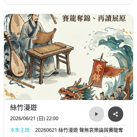
過對其經典辯論《聲無哀樂論》的剖析，探討「音樂
本身無哀樂之分，悲喜僅存於聽者內心」的哲學觀
點。這場關於聲音與情感的辯證，將重新喚醒我們對
音樂本質的感悟。
絲竹漫遊
2026/06/21 (日) 22:00
本集主題:
20260621 絲竹漫遊 聲無哀樂論與賽龍奪