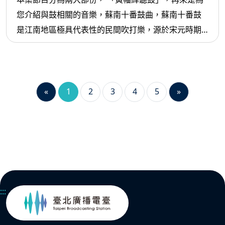
您介紹與鼓相關的音樂，蘇南十番鼓曲，蘇南十番鼓
是江南地區極具代表性的民間吹打樂，源於宋元時期
的鼓笛曲，至明清時已盛行於蘇州、無錫、常州、宜
興一帶。它以鼓為核心，結合絲竹樂器，形成結構嚴
謹、層次豐富的套曲，被譽為江南器樂文化的重要經
典。
«
1
2
3
4
5
»
:::