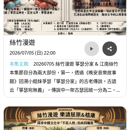
絲竹漫遊
2026/07/05 (日) 22:00
本集主題:
20260705 絲竹漫遊 箏瑟分家 & 江南絲竹
本集節目分為兩大部份，第一，透過《晚安音樂故事
館》回溯小姐妹爭瑟「箏瑟分家」的古老傳說。古語
云「箏瑟宛無義」，傳說中一架古瑟因故一分為二，
從此瑟音沉厚，箏聲清亮，開啟了兩件樂器的流轉
史。