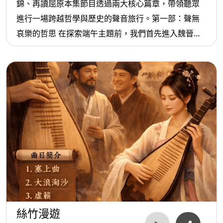
錦、再讀屈原本集節目透過兩大核心篇章，帶領聽眾
進行一場跨越哲學與歷史的聲音旅行。第一部：聲無
哀樂的哲思 在探索端午主題前，我們首先進入魏晉名
士嵇康的哲學世界。嵇康在《聲無哀樂論》中提出深
刻主張：音樂本質為客觀聲響，所謂的「哀」或
「樂」，並非音律自帶，而是聽者心境的投射。此論
點為後續的歷史音樂解讀立下基石——當我們面對千
古哀歌，音樂究竟是客觀的存在，還是集體情感的折
射？透過對此哲思的剖析，聽眾將能以更超然的視
角，重新審視音符背後的文化符碼。第二部：賽龍奪
錦與再讀屈原 進入端午專題，節目以何柳堂的廣東音
樂《賽龍奪錦》揭開序幕，以奔放旋律描繪龍舟競渡
的熱鬧氣象，並結合蕭泰然《龍舟競渡》與隋唐古曲
《泛龍舟》，展現節慶的多重面貌。針對屈原的文
絲竹漫遊
學，我們面對「知楚不易」的挑戰，深入探討為何楚