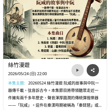
絲竹漫遊
2026/05/24 (日) 22:00
本集主題:
20260524 絲竹漫遊 阮咸的故事與中阮一
器傳千載，弦音訴古今。本集節目將帶領聽眾走近一
件擁有兩千多年歷史、聲音渾厚圓潤的傳統彈撥樂器
——「阮咸」。這件在秦漢時期被稱為「秦琵琶」或