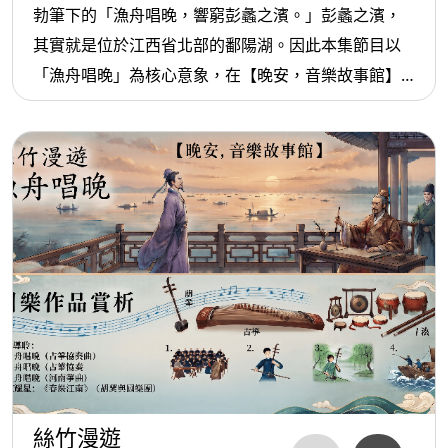
勃筆下的「漁舟唱晚，響窮彭蠡之濱。」彭蠡之濱，
其實就是位於江西省北部的鄱陽湖。因此本集節目以
「漁舟唱晚」為核心意象，在【晚安，音樂故事館】
述說這段故事，並且追尋王勃在《滕王閣序》中所勾
勒出的千古絕景，之後再從江南水鄉出發到國樂作品
的賞析。
絲竹漫遊