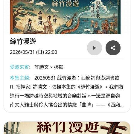
大美。今晚，讓我們一同在琵琶的推拉之間，漫遊數
百年的音樂進化史。鎖定《絲竹漫遊》，聽見歷史，
聽見回聲。
絲竹漫遊
2026/05/31 (日) 22:00
受邀來賓:
許勝文、張揚
本集主題:
20260531 絲竹漫遊：西廂詞與澎湖褒歌
ft. 指揮家: 許勝文、張揚本集的《絲竹漫遊》，我們將
進行一場跨越時空與地域的音樂對話。一邊是源自嶺
南文人雅士與伶人揉合出的精緻「曲牌」——《西廂
詞》；另一邊則是澎湖海島居民在潮汐與旱地間隨口
吟唱的「常民文學」——《澎湖褒歌》。