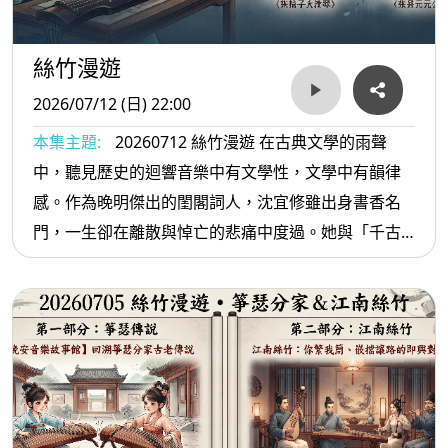
絲竹漫遊
2026/07/12 (日) 22:00
本集主題:
20260712 絲竹漫遊 在古典文學的雨聲
中，聽見歷史的迴響音樂中有文學性，文學中有韻律
感。作為晚明傑出的閨閣詞人，沈宜修雖出身書香名
門，一生卻在離散與悼亡的悲痛中度過。她與「千古
第一才女」李清照相似，在婚姻與人生際遇上皆有著
深切的共鳴，其筆下的詞作如水鄉清夢般細膩。四百
年後的今天，我們試圖跨越時空，將這位文學靈魂的
憂思與情感，投射進四部極具現代感的民族管弦樂作
中，讓文字幻化為流動的東方意蘊。