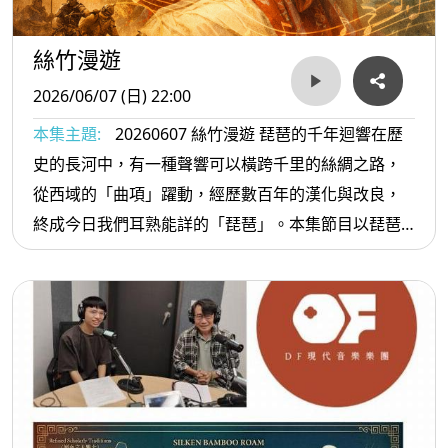
絲竹漫遊
2026/06/07 (日) 22:00
本集主題:
20260607 絲竹漫遊 琵琶的千年迴響在歷
史的長河中，有一種聲響可以橫跨千里的絲綢之路，
從西域的「曲項」躍動，經歷數百年的漢化與改良，
終成今日我們耳熟能詳的「琵琶」。本集節目以琵琶
做為主軸，在【晚安音樂故事館】呈現白居易《琵琶
行》的故事之一，之後再深入介紹琵琶文曲與武曲。
琵琶的魅力，在於其觸弦間的力度變化。透過推、
拉、吟、揉的細膩技法，它能化作戰場上的千軍萬
馬，亦能化作閨中的細語低訴。節目中，我們將帶您
領略琵琶藝術的兩大體系——武曲的慷慨悲歌與文曲
的婉轉深情。從古典到現代，從個體的愛戀到天地的