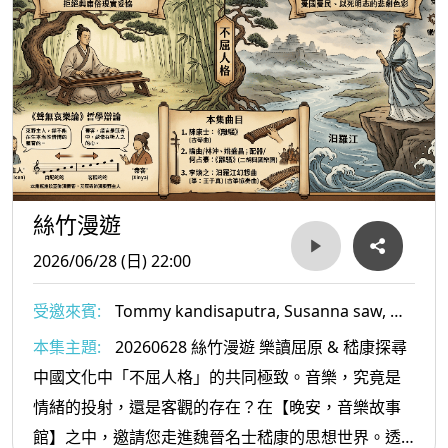
絲竹漫遊
2026/06/28 (日) 22:00
受邀來賓:
Tommy kandisaputra, Susanna saw, 桂
乃舜Ambros Copi, Jennifer Tham, Morna
本集主題:
20260628 絲竹漫遊 樂讀屈原 & 嵇康探尋
Edmundson,
中國文化中「不屈人格」的共同極致。音樂，究竟是
情緒的投射，還是客觀的存在？在【晚安，音樂故事
館】之中，邀請您走進魏晉名士嵇康的思想世界。透