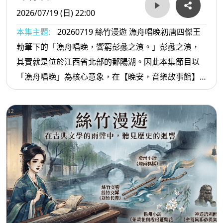
2026/07/19 (日) 22:00
本集主題:
20260719 絲竹漫遊 漁舟唱晚初唐四傑王
勃筆下的「漁舟唱晚，響窮彭蠡之濱。」彭蠡之濱，
其實就是位於江西省北部的鄱陽湖。因此本集節目以
「漁舟唱晚」為核心意象，在【晚安，音樂故事館】
述說這段故事，並且追尋王勃在《滕王閣序》中所勾
勒出的千古絕景，之後再從江南水鄉出發到國樂作品
的賞析。