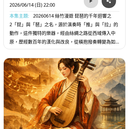
辭作為「視覺性」文學在譜曲上的艱難。節目後半深
2026/06/14 (日) 22:00
入《離騷》的音樂生命：透過晚唐琴家陳康士所作、
本集主題:
20260614 絲竹漫遊 琵琶的千年迴響之
管平湖大師演繹的《離騷》，聽見「始則抑鬱，繼則
2「琵」與「琶」之名，源於演奏時「推」與「拉」的
豪爽」的生命張力；隨後聆聽李煥之的古箏協奏曲
動作，這件獨特的樂器，經由絲綢之路從西域傳入中
《汨羅江幻想曲》，以及秦文琛感悟《九章·懷沙》而
原，歷經數百年的漢化與改良，從橫抱撥奏轉變為如
作的室內樂。這些作品不僅是對屈原這位愛國詩人的
今豎抱指彈的精緻形態，成為中西文化交流最深刻的
致敬，更是音樂家在不同時代下，將其高潔人格轉譯
見證者。
為聲響的藝術實踐。