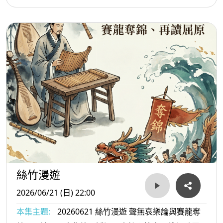
過對其經典辯論《聲無哀樂論》的剖析，探討「音樂
本身無哀樂之分，悲喜僅存於聽者內心」的哲學觀
點。這場關於聲音與情感的辯證，將重新喚醒我們對
音樂本質的感悟。
絲竹漫遊
2026/06/21 (日) 22:00
本集主題:
20260621 絲竹漫遊 聲無哀樂論與賽龍奪