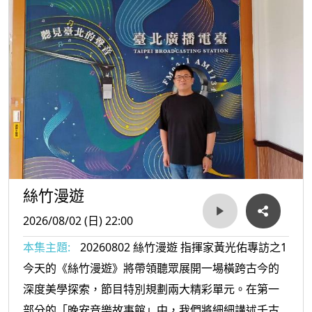
2. 琵琶古曲《陽春白雪》
3. 聶耳《金蛇狂舞》
4. 古箏孫文妍《凡忘工》(江南絲竹)
5. 《中花六板》
6. 《歡樂歌》
7. 楊春林《絲竹新韻》
本集【晚安，音樂故事館】，感謝秦浩老師飾演，綩無義偉
華飾演大女兒，欣亞飾演小女兒，艾爾森飾演秦始皇，接下
絲竹漫遊
來就把時間交還給馬利主持人。
2026/08/02 (日) 22:00
本集主題:
20260802 絲竹漫遊 指揮家黃光佑專訪之1
今天的《絲竹漫遊》將帶領聽眾展開一場橫跨古今的
深度美學探索，節目特別規劃兩大精彩單元。在第一
部分的「晚安音樂故事館」中，我們將細細講述千古