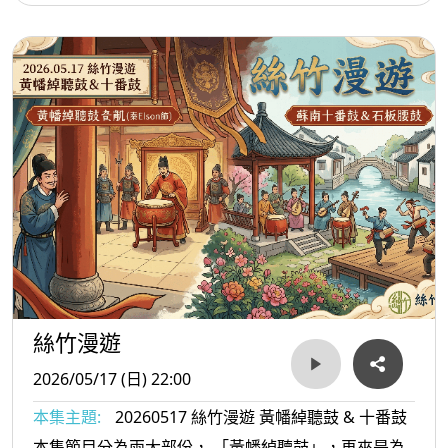
「漢琵琶」的古老樂器，歷經魏晉「竹林七賢」的文
人寄託，並在當代迎來了現代民樂的飛躍。本集節目
將透過四首極具里程碑意義的現代作品，展現中阮剛
柔並濟、大氣磅礴的獨特魅力。當古老的秦琵琶遇上
當代作曲家的跨界思維，阮咸將散發出何等動人且耳
目一新的光彩？今晚，讓我們一同在線條與和聲的交
織中，穿梭時空，體驗阮咸的當代風華！
絲竹漫遊
2026/05/17 (日) 22:00
本集主題:
20260517 絲竹漫遊 黃幡綽聽鼓 & 十番鼓
本集節目分為兩大部份， 「黃幡綽聽鼓」，再來是為