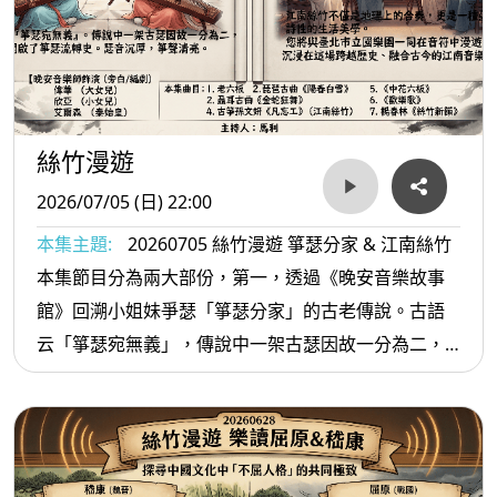
絲竹漫遊
2026/07/05 (日) 22:00
本集主題:
20260705 絲竹漫遊 箏瑟分家 & 江南絲竹
本集節目分為兩大部份，第一，透過《晚安音樂故事
館》回溯小姐妹爭瑟「箏瑟分家」的古老傳說。古語
云「箏瑟宛無義」，傳說中一架古瑟因故一分為二，
從此瑟音沉厚，箏聲清亮，開啟了兩件樂器的流轉
史。