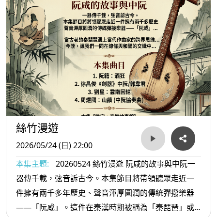
絲竹漫遊
2026/05/24 (日) 22:00
本集主題:
20260524 絲竹漫遊 阮咸的故事與中阮一
器傳千載，弦音訴古今。本集節目將帶領聽眾走近一
件擁有兩千多年歷史、聲音渾厚圓潤的傳統彈撥樂器
——「阮咸」。這件在秦漢時期被稱為「秦琵琶」或