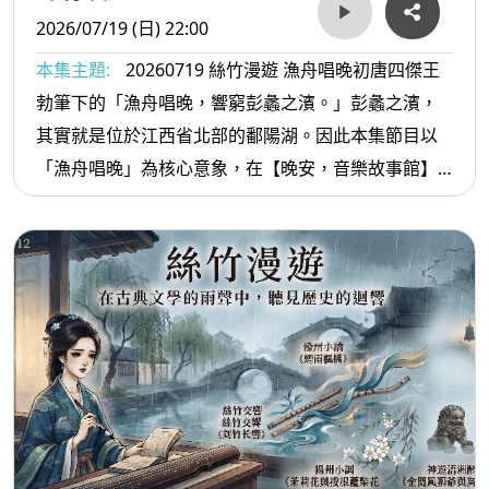
2026/07/19 (日) 22:00
本集主題:
20260719 絲竹漫遊 漁舟唱晚初唐四傑王
勃筆下的「漁舟唱晚，響窮彭蠡之濱。」彭蠡之濱，
其實就是位於江西省北部的鄱陽湖。因此本集節目以
「漁舟唱晚」為核心意象，在【晚安，音樂故事館】
述說這段故事，並且追尋王勃在《滕王閣序》中所勾
勒出的千古絕景，之後再從江南水鄉出發到國樂作品
的賞析。