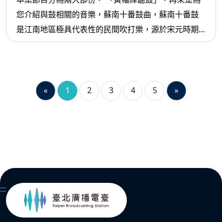
您介紹與鼓相關的音樂，蘇南十番鼓曲，蘇南十番鼓
是江南地區極具代表性的民間吹打樂，源於宋元時期
的鼓笛曲，至明清時已盛行於蘇州、無錫、常州、宜
興一帶。它以鼓為核心，結合絲竹樂器，形成結構嚴
謹、層次豐富的套曲，被譽為江南器樂文化的重要經
典。
«
1
2
3
4
5
»
:::