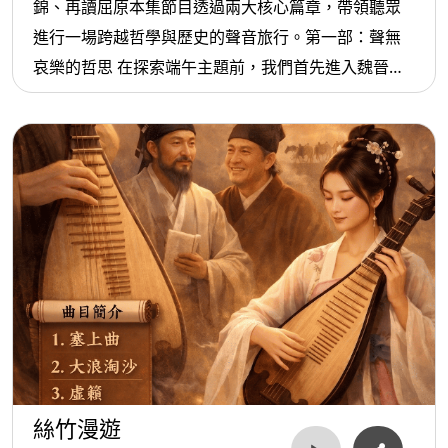
錦、再讀屈原本集節目透過兩大核心篇章，帶領聽眾
進行一場跨越哲學與歷史的聲音旅行。第一部：聲無
哀樂的哲思 在探索端午主題前，我們首先進入魏晉名
士嵇康的哲學世界。嵇康在《聲無哀樂論》中提出深
刻主張：音樂本質為客觀聲響，所謂的「哀」或
「樂」，並非音律自帶，而是聽者心境的投射。此論
點為後續的歷史音樂解讀立下基石——當我們面對千
古哀歌，音樂究竟是客觀的存在，還是集體情感的折
射？透過對此哲思的剖析，聽眾將能以更超然的視
角，重新審視音符背後的文化符碼。第二部：賽龍奪
錦與再讀屈原 進入端午專題，節目以何柳堂的廣東音
樂《賽龍奪錦》揭開序幕，以奔放旋律描繪龍舟競渡
的熱鬧氣象，並結合蕭泰然《龍舟競渡》與隋唐古曲
《泛龍舟》，展現節慶的多重面貌。針對屈原的文
絲竹漫遊
學，我們面對「知楚不易」的挑戰，深入探討為何楚