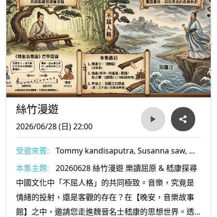
絲竹漫遊
2026/06/28 (日) 22:00
受邀來賓:
Tommy kandisaputra, Susanna saw, 桂
乃舜Ambros Copi, Jennifer Tham, Morna
本集主題:
20260628 絲竹漫遊 樂讀屈原 & 嵇康探尋
Edmundson,
中國文化中「不屈人格」的共同極致。音樂，究竟是
情緒的投射，還是客觀的存在？在【晚安，音樂故事
館】之中，邀請您走進魏晉名士嵇康的思想世界。透