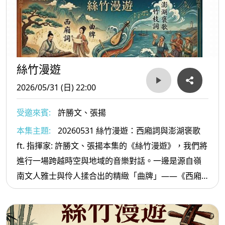
大美。今晚，讓我們一同在琵琶的推拉之間，漫遊數
百年的音樂進化史。鎖定《絲竹漫遊》，聽見歷史，
聽見回聲。
絲竹漫遊
2026/05/31 (日) 22:00
受邀來賓:
許勝文、張揚
本集主題:
20260531 絲竹漫遊：西廂詞與澎湖褒歌
ft. 指揮家: 許勝文、張揚本集的《絲竹漫遊》，我們將
進行一場跨越時空與地域的音樂對話。一邊是源自嶺
南文人雅士與伶人揉合出的精緻「曲牌」——《西廂
詞》；另一邊則是澎湖海島居民在潮汐與旱地間隨口
吟唱的「常民文學」——《澎湖褒歌》。