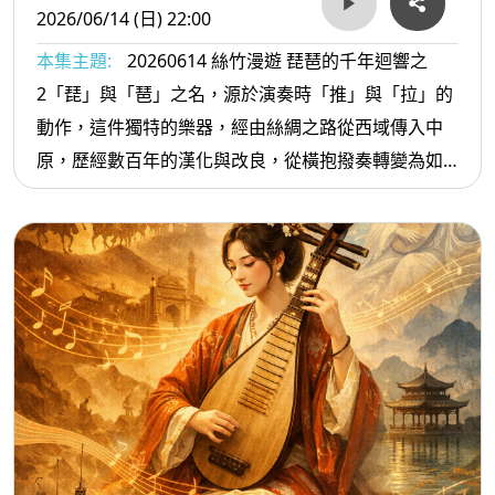
辭作為「視覺性」文學在譜曲上的艱難。節目後半深
2026/06/14 (日) 22:00
入《離騷》的音樂生命：透過晚唐琴家陳康士所作、
本集主題:
20260614 絲竹漫遊 琵琶的千年迴響之
管平湖大師演繹的《離騷》，聽見「始則抑鬱，繼則
2「琵」與「琶」之名，源於演奏時「推」與「拉」的
豪爽」的生命張力；隨後聆聽李煥之的古箏協奏曲
動作，這件獨特的樂器，經由絲綢之路從西域傳入中
《汨羅江幻想曲》，以及秦文琛感悟《九章·懷沙》而
原，歷經數百年的漢化與改良，從橫抱撥奏轉變為如
作的室內樂。這些作品不僅是對屈原這位愛國詩人的
今豎抱指彈的精緻形態，成為中西文化交流最深刻的
致敬，更是音樂家在不同時代下，將其高潔人格轉譯
見證者。
為聲響的藝術實踐。