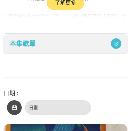
了解更多
本集節目分為兩大部份，第一，透過《晚安音樂故事館》回
溯小姐妹爭瑟「箏瑟分家」的古老傳說。古語云「箏瑟宛無
義」，傳說中一架古瑟因故一分為二，從此瑟音沉厚，箏聲
本集歌單
清亮，開啟了兩件樂器的流轉史。
第二，介紹幾首江南絲竹的名曲，江南絲竹不僅是地理上的
合奏形式，更是一種蘊含詩性的生活美學。精髓在於「你繁
我簡、嵌擋讓路」的即興對話，每一首樂曲皆是演奏者之間
的一場心靈交談。邀請您與臺北市立國樂團一同在音符中漫
日期 :
遊，沉浸在這場跨越歷史、融合古今的江南音樂盛宴。
本集曲目:
1. 老六板