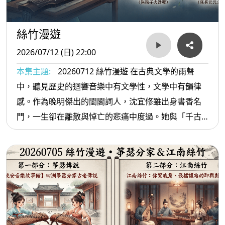
絲竹漫遊
2026/07/12 (日) 22:00
本集主題:
20260712 絲竹漫遊 在古典文學的雨聲
中，聽見歷史的迴響音樂中有文學性，文學中有韻律
感。作為晚明傑出的閨閣詞人，沈宜修雖出身書香名
門，一生卻在離散與悼亡的悲痛中度過。她與「千古
第一才女」李清照相似，在婚姻與人生際遇上皆有著
深切的共鳴，其筆下的詞作如水鄉清夢般細膩。四百
年後的今天，我們試圖跨越時空，將這位文學靈魂的
憂思與情感，投射進四部極具現代感的民族管弦樂作
中，讓文字幻化為流動的東方意蘊。