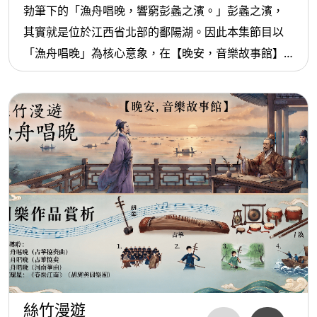
勃筆下的「漁舟唱晚，響窮彭蠡之濱。」彭蠡之濱，
其實就是位於江西省北部的鄱陽湖。因此本集節目以
「漁舟唱晚」為核心意象，在【晚安，音樂故事館】
述說這段故事，並且追尋王勃在《滕王閣序》中所勾
勒出的千古絕景，之後再從江南水鄉出發到國樂作品
的賞析。
絲竹漫遊