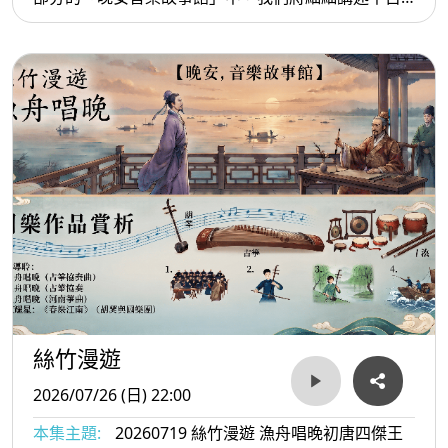
流傳的知音傳奇——「俞伯牙與成連先生學琴」。故
事從海上荒島的極致孤寂出發，引領聽眾感受大自然
萬物與琴音的共鳴。究竟成連先生是如何透過神祕的
荒島之行，引領伯牙深刻領悟音樂的真諦？其實學琴
不只是學技巧，還包含身心靈的滋養。節目的第二部
分迎來知名指揮家黃光佑老師來到節目現場。透過與
黃老師的深度對談，我們將聊聊他是如何開啟國樂學
習生涯，透過手中的指揮棒，在深厚的傳統國樂底蘊
中巧妙揉合當代思維，為絲竹樂賦予全新且震撼的生
命力。
絲竹漫遊
2026/07/26 (日) 22:00
本集主題:
20260719 絲竹漫遊 漁舟唱晚初唐四傑王