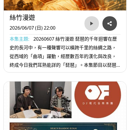
絲竹漫遊
2026/06/07 (日) 22:00
本集主題:
20260607 絲竹漫遊 琵琶的千年迴響在歷
史的長河中，有一種聲響可以橫跨千里的絲綢之路，
從西域的「曲項」躍動，經歷數百年的漢化與改良，
終成今日我們耳熟能詳的「琵琶」。本集節目以琵琶
做為主軸，在【晚安音樂故事館】呈現白居易《琵琶
行》的故事之一，之後再深入介紹琵琶文曲與武曲。
琵琶的魅力，在於其觸弦間的力度變化。透過推、
拉、吟、揉的細膩技法，它能化作戰場上的千軍萬
馬，亦能化作閨中的細語低訴。節目中，我們將帶您
領略琵琶藝術的兩大體系——武曲的慷慨悲歌與文曲
的婉轉深情。從古典到現代，從個體的愛戀到天地的