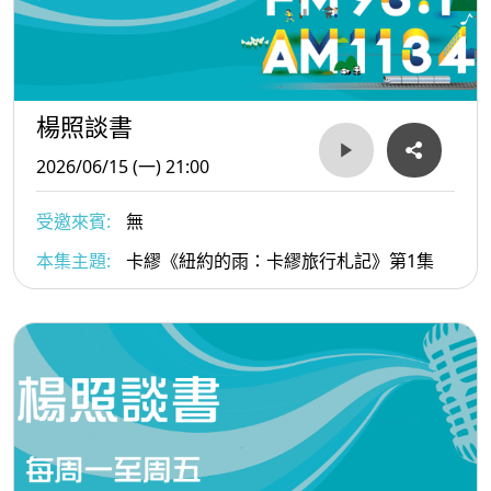
楊照談書
2026/06/15 (一) 21:00
受邀來賓:
無
本集主題:
卡繆《紐約的雨：卡繆旅行札記》第1集