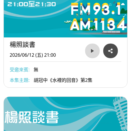
楊照談書
2026/06/12 (五) 21:00
受邀來賓:
無
本集主題:
胡冠中《水裡的回音》第2集