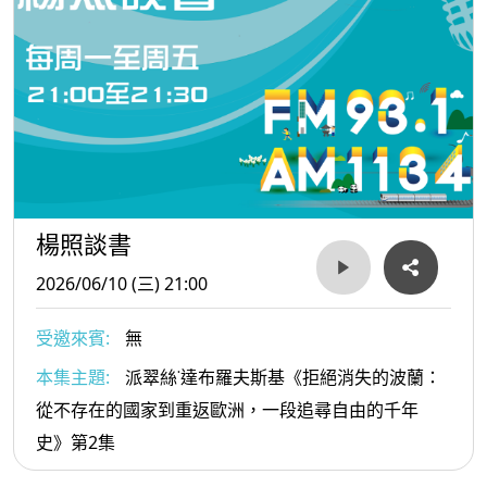
楊照談書
2026/06/10 (三) 21:00
受邀來賓:
無
本集主題:
派翠絲˙達布羅夫斯基《拒絕消失的波蘭：
從不存在的國家到重返歐洲，一段追尋自由的千年
史》第2集