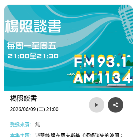
楊照談書
2026/06/09 (二) 21:00
受邀來賓:
無
本集主題:
派翠絲˙達布羅夫斯基《拒絕消失的波蘭：