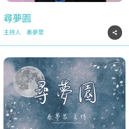
尋夢園
主持人
秦夢眾