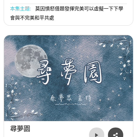
本集主題:
莫因憤怒借題發揮完美可以虛擬一下下學
會與不完美和平共處
尋夢園