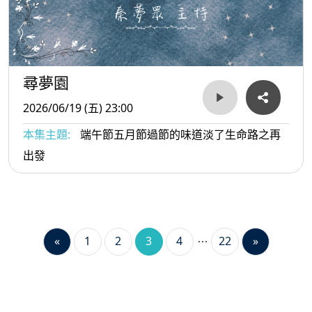
尋夢園
2026/06/19 (五) 23:00
本集主題:
端午節五月節過節的味道淡了生命路之再
出發
«
1
2
3
4
22
»