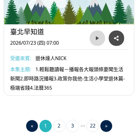
臺北早知道
2026/07/23 (四) 07:00
受邀來賓:
退休達人NICK
本集主題:
1.輕鬆聽讀報－播報各大報頭條要聞生活
新聞2.即時路況播報3.政策你我他-生活小學堂退休篇-
極端省錢4.法曆365
«
1
2
3
22
»