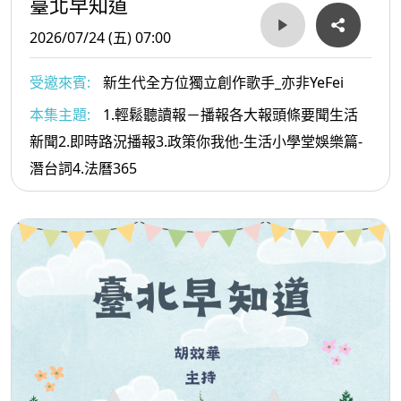
臺北早知道
2026/07/24 (五) 07:00
受邀來賓:
新生代全方位獨立創作歌手_亦非YeFei
本集主題:
1.輕鬆聽讀報－播報各大報頭條要聞生活
新聞2.即時路況播報3.政策你我他-生活小學堂娛樂篇-
潛台詞4.法曆365