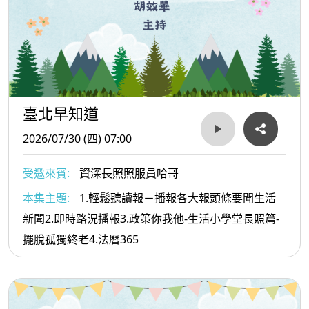
臺北早知道
2026/07/30 (四) 07:00
受邀來賓:
資深長照照服員哈哥
本集主題:
1.輕鬆聽讀報－播報各大報頭條要聞生活
新聞2.即時路況播報3.政策你我他-生活小學堂長照篇-
擺脫孤獨終老4.法曆365