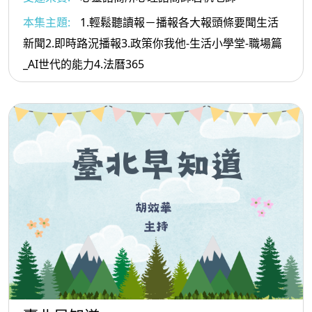
本集主題:
1.輕鬆聽讀報－播報各大報頭條要聞生活
新聞2.即時路況播報3.政策你我他-生活小學堂-職場篇
_AI世代的能力4.法曆365