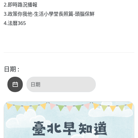
2.即時路況播報
3.政策你我他-生活小學堂長照篇-頭腦保鮮
4.法曆365
日期 :