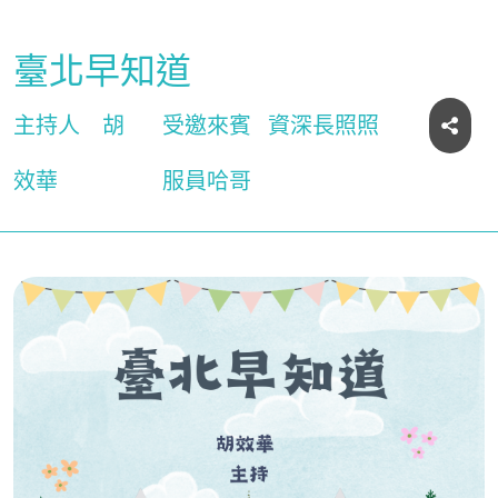
臺北早知道
主持人
胡
受邀來賓
資深長照照
效華
服員哈哥