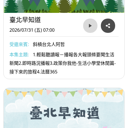
臺北早知道
2026/07/31 (五) 07:00
受邀來賓:
斜槓台北人阿哲
本集主題:
1.輕鬆聽讀報－播報各大報頭條要聞生活
新聞2.即時路況播報3.政策你我他-生活小學堂休閒篇-
接下來的旅程4.法曆365