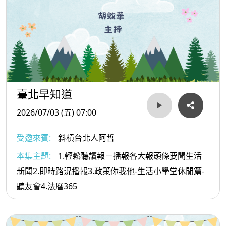
臺北早知道
2026/07/03 (五) 07:00
受邀來賓:
斜槓台北人阿哲
本集主題:
1.輕鬆聽讀報－播報各大報頭條要聞生活
新聞2.即時路況播報3.政策你我他-生活小學堂休閒篇-
聽友會4.法曆365