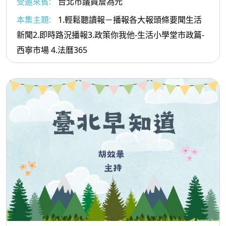
受邀來賓:
台北市議員詹為元
本集主題:
1.輕鬆聽讀報－播報各大報頭條要聞生活
新聞2.即時路況播報3.政策你我他-生活小學堂市政篇-
西寧市場 4.法曆365