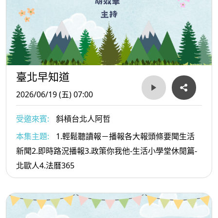
臺北早知道
2026/06/19 (五) 07:00
受邀來賓:
斜槓台北人阿哲
本集主題:
1.輕鬆聽讀報－播報各大報頭條要聞生活
新聞2.即時路況播報3.政策你我他-生活小學堂休閒篇-
北歐人4.法曆365