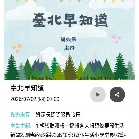
臺北早知道
2026/07/02 (四) 07:00
受邀來賓:
資深長照照服員哈哥
本集主題:
1.輕鬆聽讀報－播報各大報頭條要聞生活
新聞2.即時路況播報3.政策你我他-生活小學堂長照篇-