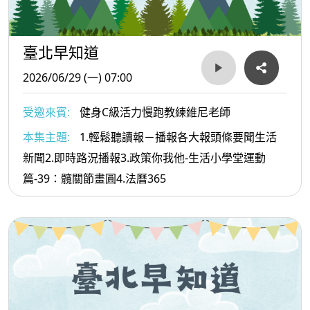
臺北早知道
2026/06/29 (一) 07:00
受邀來賓:
健身C級活力慢跑教練維尼老師
本集主題:
1.輕鬆聽讀報－播報各大報頭條要聞生活
新聞2.即時路況播報3.政策你我他-生活小學堂運動
篇-39：髖關節畫圓4.法曆365