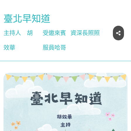
臺北早知道
主持人
胡
受邀來賓
資深長照照
效華
服員哈哥