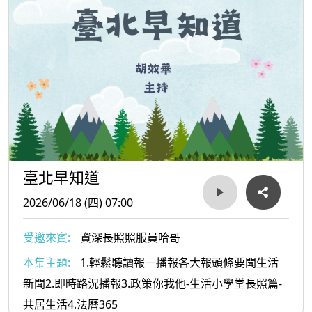
臺北早知道
2026/06/18 (四) 07:00
受邀來賓:
資深長照照服員哈哥
本集主題:
1.輕鬆聽讀報－播報各大報頭條要聞生活
新聞2.即時路況播報3.政策你我他-生活小學堂長照篇-
共居生活4.法曆365