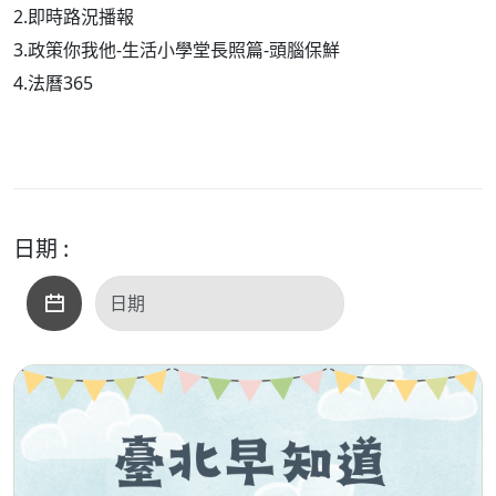
2.即時路況播報
3.政策你我他-生活小學堂長照篇-頭腦保鮮
4.法曆365
日期 :