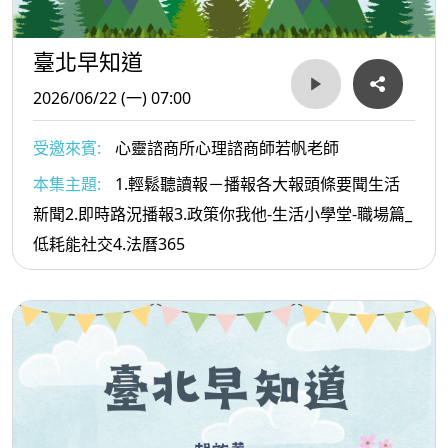
臺北早知道
2026/06/22 (一) 07:00
受邀來賓:
心靈諮商所心理諮商師若帆老師
本集主題:
1.輕鬆聽讀報－播報各大報頭條要聞生活
新聞2.即時路況播報3.政策你我他-生活小學堂-職場篇_
低耗能社交4.法曆365