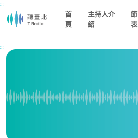
:::
主要內容區塊
首
主持人介
節
頁
紹
表
首頁
節目總覽
臺北快樂派
2026/03/18 (三)
:::