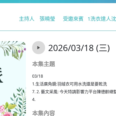
主持人
張曉瑩
受邀來賓
1洗衣達人沈
2026/03/18 (三)
本集主題
03/18
1.生活廣角鏡:羽絨衣可用水洗還是要乾洗
7. 2. 藝文采風: 今天特請影響力平台陳德
4.
本集內容