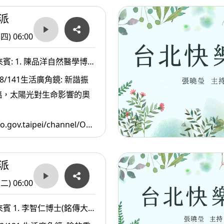
派
(四) 06:00
賓: 1. 陳品洋自然醫學博士
社長及文史工作者-許赫老
8/141生活廣角鏡: 新諧振
臨，太陽光對生命影響的奧
adio.gov.taipei/channel/ODky/MjM1ODM3！
閒特區；人物故事撰寫的技巧
點--包括如何形塑這個人/如
派
事來呈現此人3.
(二) 06:00
賓 1. 李智仁博士(銘傳大
學院教授/台北金融發展基金