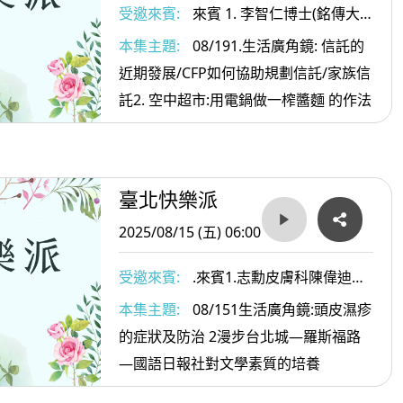
受邀來賓:
來賓 1. 李智仁博士(銘傳大
學金融科技學院教授/台北金融發展基金
本集主題:
08/191.生活廣角鏡: 信託的
會董事)) 2. 國際理財規劃師(CFP)方士維
近期發展/CFP如何協助規劃信託/家族信
顧問 3. .健行科技大學餐旅管理系黃經典
託2. 空中超市:用電鍋做一榨醬麵 的作法
教授
臺北快樂派
2025/08/15 (五) 06:00
受邀來賓:
.來賓1.志勳皮膚科陳偉迪副
院長2. 導覽專家葉倫會老師
本集主題:
08/151生活廣角鏡:頭皮濕疹
的症狀及防治 2漫步台北城—羅斯福路
—國語日報社對文學素質的培養