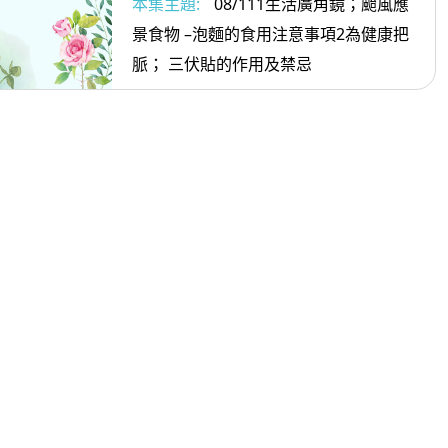
本集主題:
08/111生活廣角鏡；颱風應
景食物 –泡麵的食用注意事項2為健康把
脈； 三伏貼的作用及禁忌