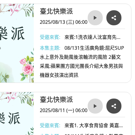
臺北快樂派
2025/08/13 (三) 06:00
受邀來賓:
來賓:1洗衣達人沈富育先生
2. 蘋果團方國光團長
本集主題:
08/131生活廣角鏡:屈尺SUP
水上意外及颱風後滾輪流的風險 2藝文
采風:蘋果團方國光團長介紹大象男孩與
機器女孩演出資訊
臺北快樂派
2025/08/11 (一) 06:00
受邀來賓:
來賓1. 大享食育協會 黃嘉琳
書長 22斯林中醫診所 陳楚鏞醫師