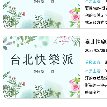
本集主題:
0
會董事)) 2
要性/如何妥
顧問 3. 
税的關係 2. 空中超市:用電鍋做一和風義
教授
式涼麵方式
臺北快樂
2025/08/08 
受邀來賓:
來
院長2. 導
本集主題:
0
汗的症狀及治
斯福路—中
鈔圖案的