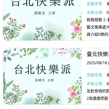
受邀來賓:
2. 大稻埕
本集主題:
0
殺救經驗 2.
藝文推廣處
員介紹9樂的
臺北快樂
2025/08/18 
受邀來賓:
來
嘉琳
本集主題:
8
及對食物的影
2為健康把