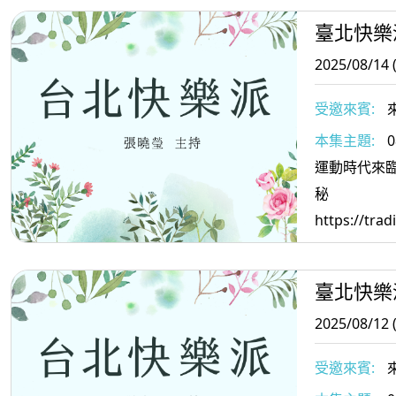
臺北快樂
2025/08/14 
受邀來賓:
來
2斑馬線文庫
本集主題:
0
師
運動時代來
秘
https://tr
2. 樂活休
—有10個重
臺北快樂
何選他的生故
2025/08/12 
受邀來賓:
來
學金融科技