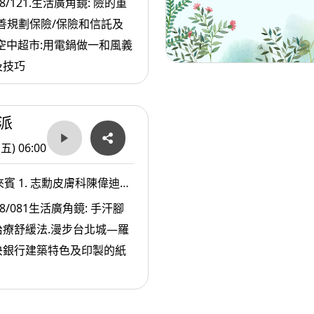
8/121.生活廣角鏡: 險的重
. 國際理財規劃師(CFP)方士維
善規劃保險/保險和信託及
.健行科技大學餐旅管理系黃經典
及技巧
派
(五) 06:00
賓 1. 志勳皮膚科陳偉迪副
覽專家葉倫會老師
8/081生活廣角鏡: 手汗腳
療舒緩法.漫步台北城—羅
央銀行建築特色及印製的紙