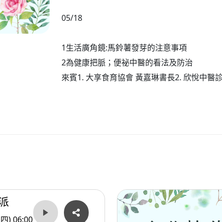
05/18
1生活廣角鏡:馬鈴薯發芽的注意事項
2為健康把脈；便祕中醫的看法及防治
來賓1. 大享食育協會 黃嘉琳書長2. 欣悅中醫
派
(四) 06:00