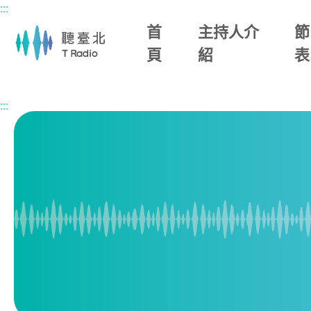
:::
主要內容區塊
首
主持人介
節
頁
紹
表
首頁
節目總覽
臺北快樂派
2026/05/18 (一)
:::