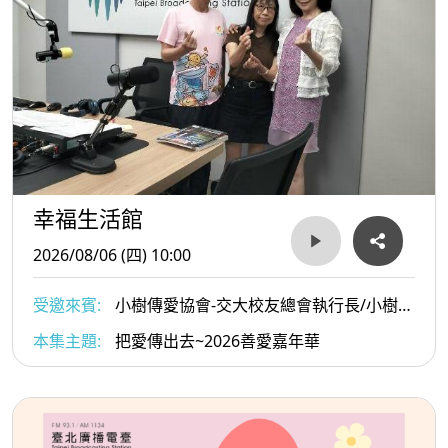
幸福生活館
2026/08/06 (四) 10:00
受邀來賓:
小樹傳愛協會-交大校友總會執行長/小樹傳
愛協會副理事長/陳俊秀與小樹傳愛協會發起人戴惠貞
本集主題:
把愛傳出去~2026善愛嘉年華
Dammy老師