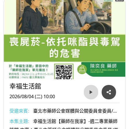
幸福生活館
2026/08/04 (二) 10:00
受邀來賓:
臺北市藥師公會媒體與公關委員會委員/美
康健保藥局陳奕良藥師
本集主題:
幸福生活館【藥師在我家】-週二專業藥師