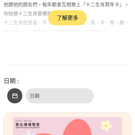
他跟他的朋友們，每年都會互相寄上「十二生肖賀年卡」。
你知道十二生肖是哪些動物嗎？
了解更多
十二生肖就是鼠、牛、虎、兔、龍、蛇、馬、羊、猴、雞、
狗、豬，十二種動物。如果倒過來念，你會嗎？
現在，就讓我們倒著順序，一起來欣賞繪本阿公跟朋友們畫
的十二生肖動物畫吧！
還有十二位大小朋友分享他們對十二生肖動物的想法喔！
一起聆聽蔡幸珍老師分享《12生肖來我家》繪本故事吧！
日期 :
播出時間：115年2月6早上11:30
實體收聽:臺北廣播電台FM93.1
全新網路電臺：聽臺北T Radio
請立刻點擊、體驗「聽臺北」
👉 http://tradio.gov.taipei