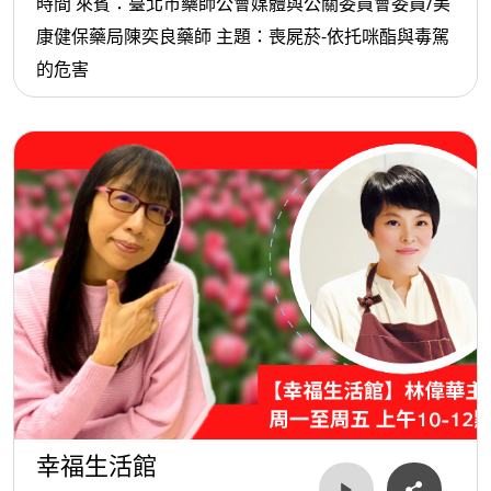
時間 來賓：臺北市藥師公會媒體與公關委員會委員/美
康健保藥局陳奕良藥師 主題：喪屍菸-依托咪酯與毒駕
的危害
幸福生活館