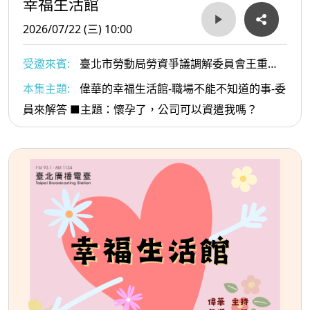
幸福生活館
2026/07/22 (三) 10:00
受邀來賓:
臺北市勞動局勞資爭議調解委員會王重仁
委員
本集主題:
偉華的幸福生活館-職場不能不知道的事-委
員來解答 ■主題：懷孕了，公司可以資遣我嗎？