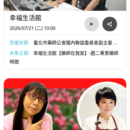
幸福生活館
2026/07/21 (二) 10:00
受邀來賓:
臺北市藥師公會國內聯誼委員會副主委 翟
晉德 藥師
本集主題:
幸福生活館【藥師在我家】-週二專業藥師
時間