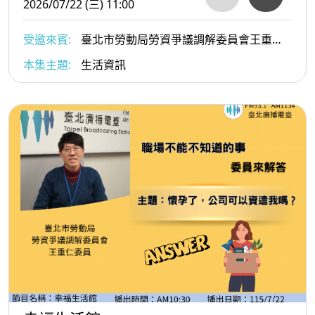
2026/07/22 (三) 11:00
受邀來賓:
臺北市勞動局勞資爭議調解委員會王重仁
委員
本集主題:
生活資訊