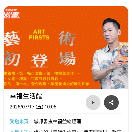
羊在回家的路上會遇到哪些考驗?一起聆聽蔡幸珍老師
分享《晚安，10隻小羊》繪本故事吧！ 播出時間：
115年7月17日早上11:30 實體收聽:臺北廣播電台
FM93.1 全新網路電臺：聽臺北T Radio 請立刻點擊、
體驗「聽臺北」 👉 http://tradio.gov.taipei
幸福生活館
2026/07/17 (五) 10:06
受邀來賓:
城邦書虫林福益總經理