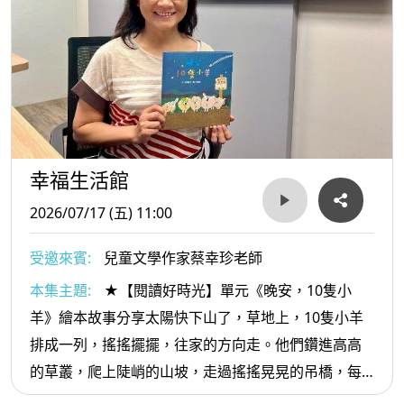
幸福生活館
2026/07/17 (五) 11:00
受邀來賓:
兒童文學作家蔡幸珍老師
本集主題:
★【閱讀好時光】單元《晚安，10隻小
羊》繪本故事分享太陽快下山了，草地上，10隻小羊
排成一列，搖搖擺擺，往家的方向走。他們鑽進高高
的草叢，爬上陡峭的山坡，走過搖搖晃晃的吊橋，每
走一段，就要數一次：10隻小羊都跟上了嗎？10隻小