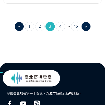
«
1
2
3
4
46
»
:::
提供臺北都會第一手資訊，為城市傳遞心動與感動。