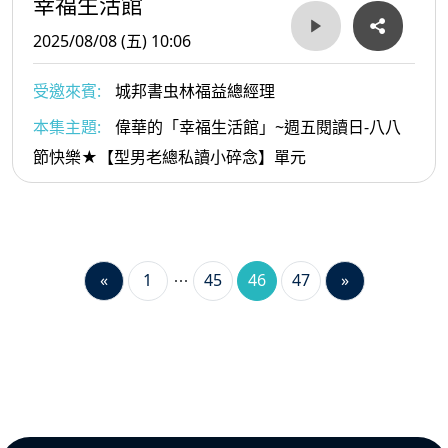
幸福生活館
2025/08/08 (五) 10:06
受邀來賓:
城邦書虫林福益總經理
本集主題:
偉華的「幸福生活館」~週五閱讀日-八八
節快樂★【型男老總私讀小碎念】單元
«
1
45
46
47
»