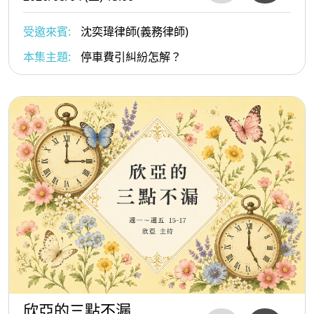
受邀來賓:
沈奕瑋律師(義務律師)
本集主題:
停車費引糾紛怎解？
欣亞的三點不漏