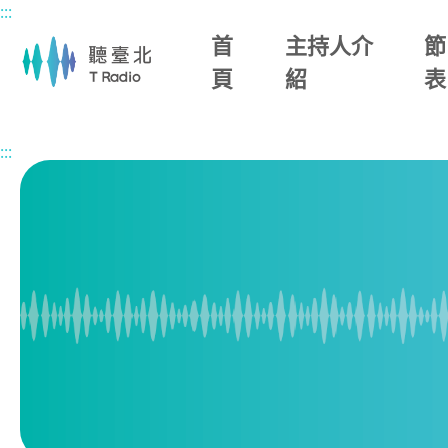
:::
主要內容區塊
首
主持人介
節
頁
紹
表
首頁
節目總覽
1700臺北晚報
:::