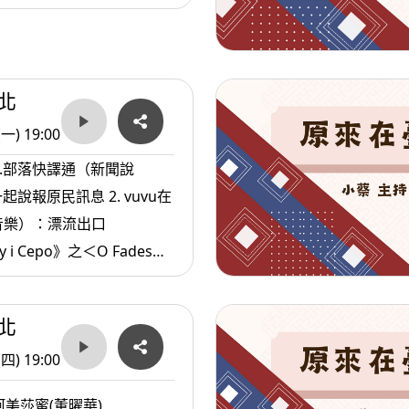
住民.com（生活資訊）：維
營養素與B群
北
(一) 19:00
1.部落快譯通（新聞說
原民訊息 2. vuvu在
音樂）：漂流出口
y i Cepo》之＜O Fades因
民.com（生活資訊）：紓壓
果
北
(四) 19:00
美莎蜜(董曜華)