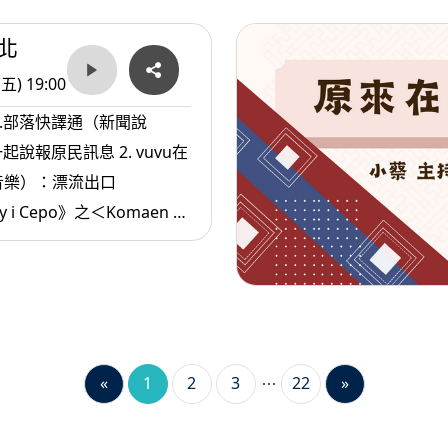
北
(五) 19:00
1.部落快譯通（新聞說
原民訊息 2. vuvu在
音樂）：漂流出口
y i Cepo》之＜Komaen Ti’
3.原住民.com（生活資
自己的退休生活
«
1
2
3
22
»