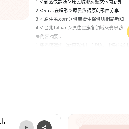
1.＜部落快譯通＞原民城鄉與藝文休閒新知
2.＜vuvu在唱歌＞原民族語原創歌曲分享
3.＜原住民.com＞健康衛生保健與網路新知
4.＜台北Taluan＞原住民族各領域來賓專訪
●內容摘要：
1.部落快譯通（新聞說報）：與AI一起說報原
2.台北Taluan（部落經驗與文化）：
主題：卡帶年代的舊回憶
●本集歌單：
＜開場白＞：思念如此孤單
＜單元一＞：月光照亮回家的路、撒奇萊雅亮
＜單元二＞：空白錄音帶、玻璃心、涼山情歌
北