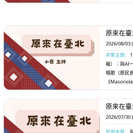
獵人＞3.原
持好心情的
原來在臺
2026/08/03 
本集主題:
報）：與AI一起說報
唱歌（原民
《Masonola
果＞3.原住
抗憂鬱的水
原來在臺
2026/07/30 
受邀來賓:
阿