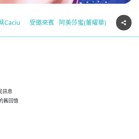
Caciu
受邀來賓
阿美莎蜜(董曜華)
民訊息
代的舊回憶