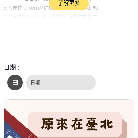
了解更多
3.＜原住民.com＞健康衛生保健與網路新知
4.＜台北Taluan＞原住民族各領域來賓專訪
●內容摘要：
1.部落快譯通（新聞說報）：與AI一起說報原民訊息
2. vuvu在唱歌（原民音樂）：拉衛士・阿望《一次又一次》
之＜Dipoten看顧＞
3.原住民.com（生活資訊）：過去理財方式的隱性風險
日期 :
●本集歌單：
＜開場白＞：Timatju她
＜單元一＞：愛瀰漫、山中的生活、海與風
＜單元二＞：Dipoten看顧
＜單元三＞：孩子、ina母親、Ta‘u Tama 給孩子