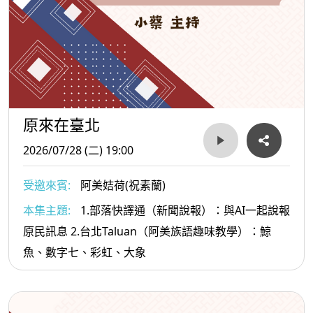
原來在臺北
2026/07/28 (二) 19:00
受邀來賓:
阿美姞荷(祝素蘭)
本集主題:
1.部落快譯通（新聞說報）：與AI一起說報
原民訊息 2.台北Taluan（阿美族語趣味教學）：鯨
魚、數字七、彩虹、大象