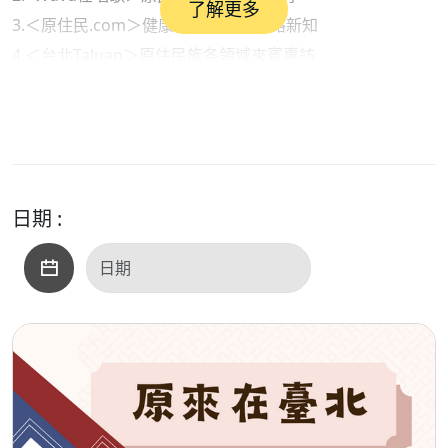
了解更多
3.＜原住民.com＞健康衛生保健與網路新知
4.＜台北Taluan＞原住民族各領域來賓專訪
●內容摘要：
1.部落快譯通（新聞說報）：與AI一起說報原民訊息
2. vuvu在唱歌（原民音樂）：拉衛士・阿望《一次又一次》
之＜Pakarongay少年階級＞
3.原住民.com（生活資訊）：正向好習慣可以改變大腦年齡
日期 :
●本集歌單：
＜開場白＞：路
＜單元一＞：護衛歌、火開始的地方、大大的眼睛
＜單元二＞：Pakarongay少年階級
＜單元三＞：蝸蝸、來唱歌跳舞、老情歌