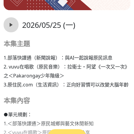
2026/05/25 (一)
本集主題
1.部落快譯通（新聞說報）：與AI一起說報原民訊息
2. vuvu在唱歌（原民音樂）：拉衛士・阿望《一次又一次》
之＜Pakarongay少年階級＞
3.原住民.com（生活資訊）：正向好習慣可以改變大腦年齡
本集內容
●單元規劃：
1.＜部落快譯通＞原民城鄉與藝文休閒新知
2.＜vuvu在唱歌＞原民族語原創歌曲分享