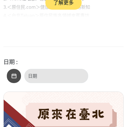
了解更多
3.＜原住民.com＞健康衛生保健與網路新知
4.＜台北Taluan＞原住民族各領域來賓專訪
●內容摘要：
1.部落快譯通（新聞說報）：與AI一起說報原民訊息
2. vuvu在唱歌（原民音樂）：拉衛士・阿望《一次又一次》
之＜Minokay回家＞
3.原住民.com（生活資訊）：退休後生活不應該再焦慮
日期 :
●本集歌單：
＜開場白＞：如在天堂
＜單元一＞：原綻臺北、猴子的果園、萬山岩雕
＜單元二＞：Minokay回家
＜單元三＞：好好呼吸、山中的生活、剩下的放口袋