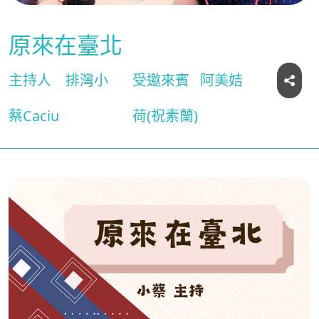
原來在臺北
主持人
排灣小
受邀來賓
阿美姞
蔡Caciu
荷(祝素蘭)