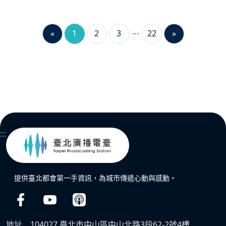
«
1
2
3
22
»
:::
提供臺北都會第一手資訊，為城市傳遞心動與感動。
地址
104027 臺北市中山區中山北路3段62-2號4樓