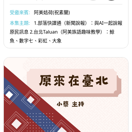
受邀來賓:
阿美姞荷(祝素蘭)
本集主題:
1.部落快譯通（新聞說報）：與AI一起說報
原民訊息 2.台北Taluan（阿美族語趣味教學）：鯨
魚、數字七、彩虹、大象