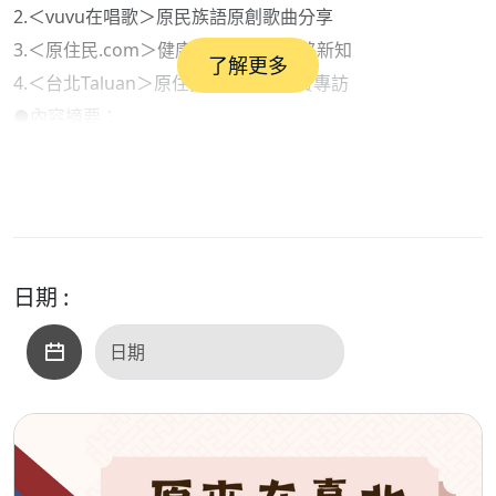
2.＜vuvu在唱歌＞原民族語原創歌曲分享
3.＜原住民.com＞健康衛生保健與網路新知
了解更多
4.＜台北Taluan＞原住民族各領域來賓專訪
●內容摘要：
1.部落快譯通（新聞說報）：與AI一起說報原民訊息
2.台北Taluan（阿美族語趣味教學）：
阿美族語單詞：大腦、眼淚、車票、雨傘
●本集歌單：
＜開場白＞：開車
日期 :
＜單元一＞：太魯閣之子、火把、海洋之子
＜單元二＞：位置、好朋友、朋友