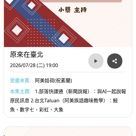
原來在臺北
2026/07/28 (二) 19:00
受邀來賓:
阿美姞荷(祝素蘭)
本集主題:
1.部落快譯通（新聞說報）：與AI一起說報
原民訊息 2.台北Taluan（阿美族語趣味教學）：鯨
魚、數字七、彩虹、大象