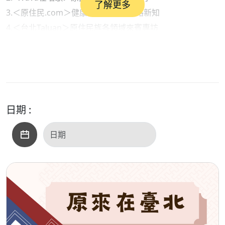
了解更多
3.＜原住民.com＞健康衛生保健與網路新知
4.＜台北Taluan＞原住民族各領域來賓專訪
●內容摘要：
1.部落快譯通（新聞說報）：與AI一起說報原民訊息
2. vuvu在唱歌（原民音樂）：余耀祖Yash《心中的小恐龍》
之＜夢中那款少女＞
3.原住民.com（生活資訊）：風靡歐美的微餓瘦身覺
日期 :
●本集歌單：
＜開場白＞：在後的必要在前
＜單元一＞：青年之父的呼喚、嘎勒阿勒、你是無比耀眼的
＜單元二＞：夢中那款少女
＜單元三＞：不好瘦、睡夢、愛離開