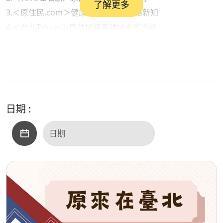
了解更多
3.＜原住民.com＞健康衛生保健與網路新知
4.＜台北Taluan＞原住民族各領域來賓專訪
●內容摘要：
1.部落快譯通（新聞說報）：與AI一起說報原民訊息
2. vuvu在唱歌（原民音樂）：張震嶽《跟著感覺走》之＜搬
家＞
3.原住民.com（生活資訊）：認識「罹病焦慮症」
日期 :
●本集歌單：
＜開場白＞：很好
＜單元一＞：Thank You、彼此找到、捕魚歌
＜單元二＞：搬家
＜單元三＞：女孩別再憂愁、當心靈憂傷時、我的憂愁與悲
傷