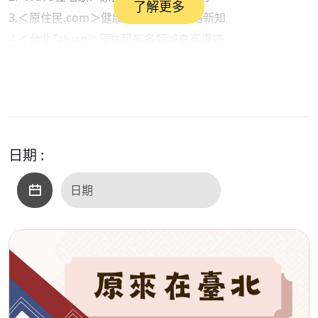
了解更多
3.＜原住民.com＞健康衛生保健與網路新知
4.＜台北Taluan＞原住民族各領域來賓專訪
●內容摘要：
1.部落快譯通（新聞說報）：與AI一起說報原民訊息
2. vuvu在唱歌（原民音樂）：張震嶽《跟著感覺走》之＜梅
雨季＞
3.原住民.com（生活資訊）：退休後「獨旅」的注意事項
日期 :
●本集歌單：
＜開場白＞：愛瀰漫
＜單元一＞：站起來、紅葉傳奇、沒有月亮的晚上
＜單元二＞：梅雨季
＜單元三＞：一個人(真愛、紋面樂團)、一個人跳舞