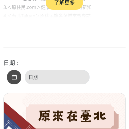
了解更多
3.＜原住民.com＞健康衛生保健與網路新知
4.＜台北Taluan＞原住民族各領域來賓專訪
●內容摘要：
1.部落快譯通（新聞說報）：與AI一起說報原民訊息
2. vuvu在唱歌（原民音樂）：張震嶽《跟著感覺走》之＜好
糟糕的派對＞
3.原住民.com（生活資訊）：從身體異常出汗的部位看健康
日期 :
●本集歌單：
＜開場白＞：想讓你知道
＜單元一＞：香菇的錢咧、瑪家鄉情歌、在後的必要在前
＜單元二＞：好糟糕的派對
＜單元三＞：夏天、潛水、夏天的浪花