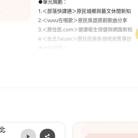
●單元規劃：
1.＜部落快譯通＞原民城鄉與藝文休閒新知
2.＜vuvu在唱歌＞原民族語原創歌曲分享
3.＜原住民.com＞健康衛生保健與網路新知
4.＜台北Taluan＞原住民族各領域來賓專訪
●內容摘要：
1.部落快譯通（新聞說報）：與AI一起說報原
2. vuvu在唱歌（原民音樂）：張震嶽《跟
3.原住民.com（生活資訊）：勞保與勞退年
●本集歌單：
＜開場白＞：母親的古白楊
＜單元一＞：你是有的、早安、海岸線
＜單元二＞：操場酒吧
＜單元三＞：在哪裡你的耳朵、小時候的時候
北