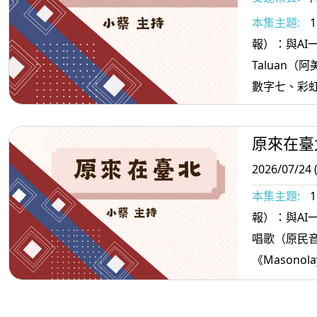
本集主題:
報）：與AI一起
Taluan
數字七、彩
原來在臺
2026/07/24 
本集主題:
報）：與AI一起說報
唱歌（原民
《Masonola
ti’戒嚴歌＞
訊）：適合