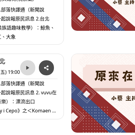
1.部落快譯通（新聞說
說報原民訊息 2.台北
（阿美族語趣味教學）：鯨魚、
虹、大象
北
(五) 19:00
1.部落快譯通（新聞說
原民訊息 2. vuvu在
音樂）：漂流出口
y i Cepo》之＜Komaen Ti’
3.原住民.com（生活資
自己的退休生活