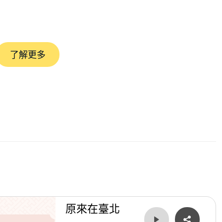
了解更多
民訊息
著感覺走》之＜操場酒吧＞
金支應退休生活
、老爸
原來在臺北