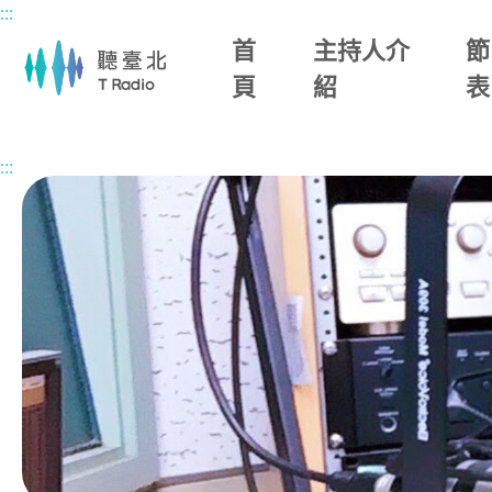
:::
主要內容區塊
首
主持人介
節
頁
紹
表
首頁
節目總覽
原來在臺北
2026/07/03 (五)
:::