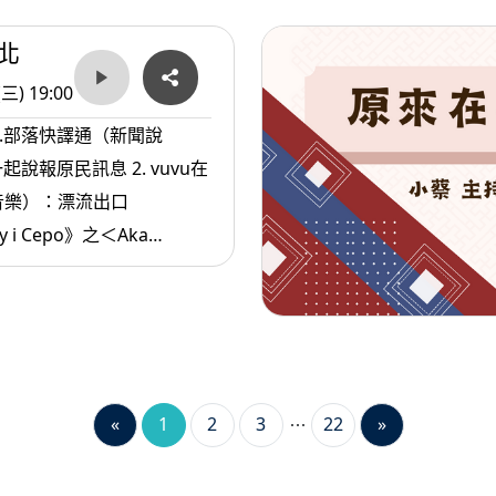
北
(三) 19:00
1.部落快譯通（新聞說
原民訊息 2. vuvu在
音樂）：漂流出口
y i Cepo》之＜Aka
原住民.com（生
快樂的方法
«
1
2
3
22
»