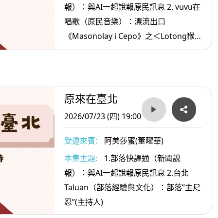
報）：與AI一起說報原民訊息 2. vuvu在
唱歌（原民音樂）：漂流出口
《Masonolay i Cepo》之＜Lotong猴
子＞ 3.原住民.com（生活資訊）：旅遊
可以預防失智
原來在臺北
2026/07/23 (四) 19:00
受邀來賓:
阿美莎蜜(董曜華)
本集主題:
1.部落快譯通（新聞說
報）：與AI一起說報原民訊息 2.台北
Taluan（部落經驗與文化）：部落”主尺
忍”(主持人)