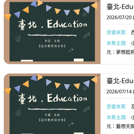
臺北‧Educ
2026/07/20 
受邀來賓:
任
本集主題:
元：夢想起
臺北‧Educ
2026/07/14 
受邀來賓:
本集主題:
元：藝想天