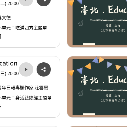
(二) 20:00
吳文德
小單元：吃遍四方主題單
開
ation
(三) 20:00
青年日報專欄作家 莊雲惠
小單元：身活益筋經主題單
來