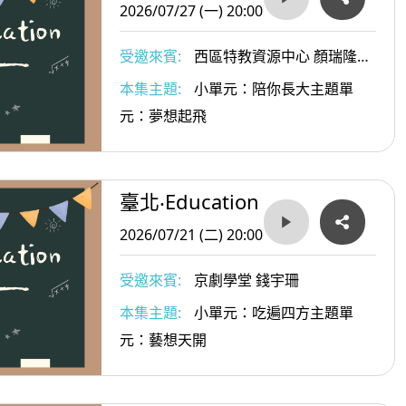
2026/07/27 (一) 20:00
受邀來賓:
西區特教資源中心 顏瑞隆主
任
本集主題:
小單元：陪你長大主題單
元：夢想起飛
臺北‧Education
2026/07/21 (二) 20:00
受邀來賓:
京劇學堂 錢宇珊
本集主題:
小單元：吃遍四方主題單
元：藝想天開