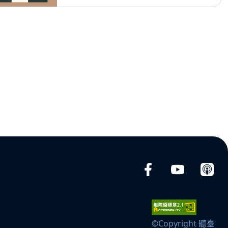
©Copyright 聽臺