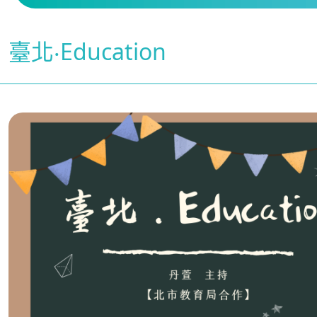
臺北‧Education