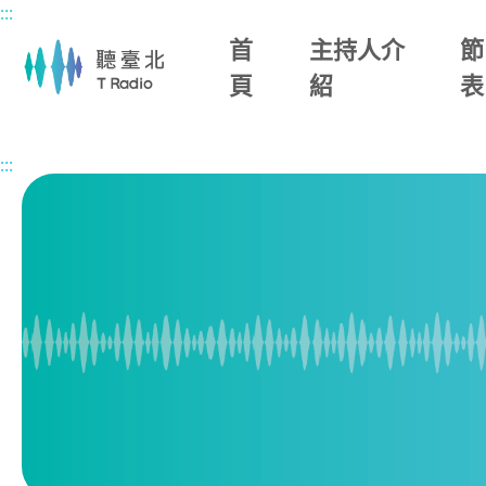
:::
主要內容區塊
首
主持人介
節
頁
紹
表
首頁
節目總覽
臺北‧Education
2026/05/25 (一)
:::