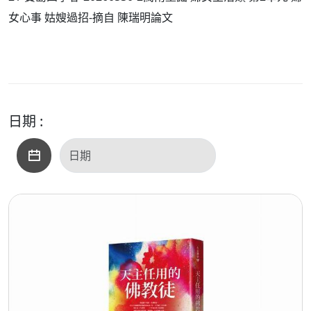
女心事 姑嫂過招-摘自 陳瑞明論文
日期 :