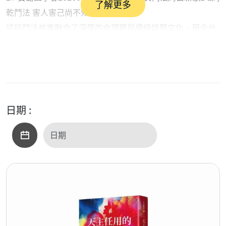
了解更多
乾鬥法 害人害己尚不知OK
這段鬥法故事融合了深厚的命理觀與傳統嫁娶文化，現今台
灣傳統婚禮中許多著名的習俗與辟邪避煞的動作，如「新娘
出門擲扇」、「上轎哭好命」、「腳踩瓦片」等，據傳都源
自於桃花女當年出嫁時用來破除周公法術的手段。
日期 :