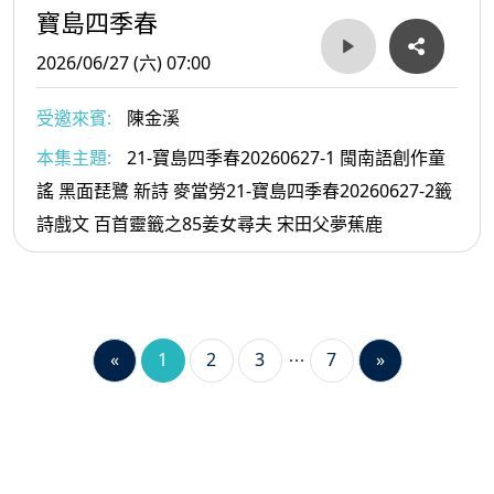
寶島四季春
2026/06/27 (六) 07:00
受邀來賓:
陳金溪
本集主題:
21-寶島四季春20260627-1 閩南語創作童
謠 黑面琵鷺 新詩 麥當勞21-寶島四季春20260627-2籤
詩戲文 百首靈籤之85姜女尋夫 宋田父夢蕉鹿
«
1
2
3
7
»