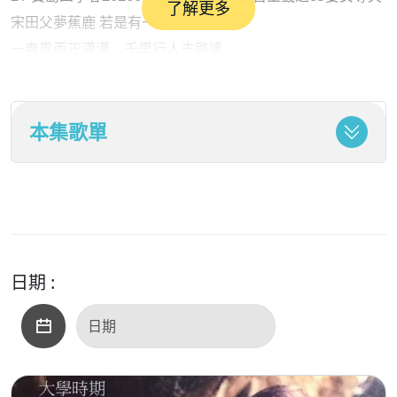
了解更多
宋田父夢蕉鹿 若是有一天
一春風雨正瀟瀟 千里行人去路遙
移寡就多君得計 如何歸路轉無聊
宋田父夢蕉鹿（出自《列子·週穆王篇》是鄭國樵夫的故事）
本集歌單
有一個鄭國（國都在今鄭州新鄭）人，有一天他在野外砍
柴，忽見一隻鹿驚慌地跑過來。大概是被獵人追急了，也許
還受了一些傷，跑得不太快。鄭人乘機趕上去，一扁擔就把
它打死了。他怕獵人追來發現，很快就把死鹿藏在一個窪坑
（無水之）池）裡，蓋上一些木柴，藏好後​​，就若無其事地
繼續砍柴。天快黑了，沒有獵人來，鄭人就準備把獵物追蹤
日期 :
回去。然而他卻也找不到藏鹿的地方。最後他想：“可能我根
本就沒有打過鹿，更沒有藏過鹿，只不過是自己有這麼一個
夢罷了！”
由於這個故事，就出現了「蕉鹿自欺」這樣的成語，訴說糊
里糊塗，自己騙自己的事