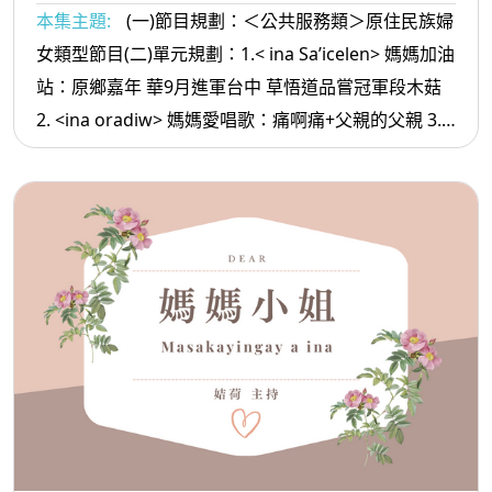
本集主題:
(一)節目規劃：＜公共服務類＞原住民族婦
女類型節目(二)單元規劃：1.< ina Sa’icelen> 媽媽加油
站：原鄉嘉年 華9月進軍台中 草悟道品嘗冠軍段木菇
2. <ina oradiw> 媽媽愛唱歌：痛啊痛+父親的父親 3.<
ina Masa’sa >媽媽放輕鬆:一生都還不完的人情