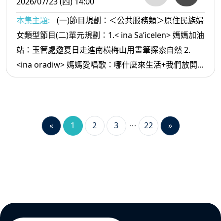
2026/07/23 (四) 14:00
本集主題:
(一)節目規劃：＜公共服務類＞原住民族婦
女類型節目(二)單元規劃：1.< ina Sa’icelen> 媽媽加油
站：玉管處邀夏日走進南橫梅山用畫筆探索自然 2.
<ina oradiw> 媽媽愛唱歌：哪什麼來生活+我們放開
懷 3.< ina Masa’sa >媽媽放輕鬆:如何讓 自己幾年內可
以財富自由
«
1
2
3
22
»