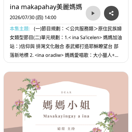
ina makapahay美麗媽媽
2026/07/30 (四) 14:00
本集主題:
(一)節目規劃：＜公共服務類＞原住民族婦
女類型節目(二)單元規劃：1.< ina Sa’icelen> 媽媽加油
站：)信仰與 排灣文化融合 泰武鄉打造耶穌瞭望台 部
落新地標 2. <ina oradiw> 媽媽愛唱歌：大小獵人+大
樹 3.< ina Masa’sa >媽媽放輕鬆:朋友要慎選