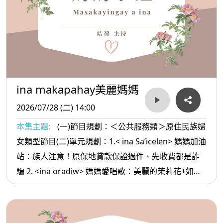
ina makapahay美麗媽媽
2026/07/28 (二) 14:00
本集主題:
(一)節目規劃：＜公共服務類＞原住民族婦
女類型節目(二)單元規劃：1.< ina Sa’icelen> 媽媽加油
站：族人注意！原保地貸款保證過件、先收費都是詐
騙 2. <ina oradiw> 媽媽愛唱歌：美麗的茉莉花+如果
只如果 3.< ina Masa’sa >媽媽放輕鬆:人的磁場很奇怪