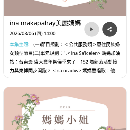
ina makapahay美麗媽媽
2026/08/06 (四) 14:00
本集主題:
(一)節目規劃：＜公共服務類＞原住民族婦
女類型節目(二)單元規劃：1.< ina Sa’icelen> 媽媽加油
站：台東最 盛大豐年祭儀季來了！152 場部落活動接
力與東博同步開跑 2. <ina oradiw> 媽媽愛唱歌：他的
日子+勇敢 3.< ina Masa’sa >媽媽放輕鬆:情緒穩定的
方法