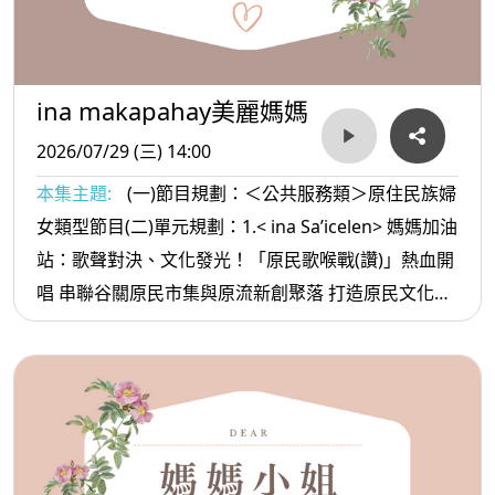
ina makapahay美麗媽媽
2026/07/29 (三) 14:00
本集主題:
(一)節目規劃：＜公共服務類＞原住民族婦
女類型節目(二)單元規劃：1.< ina Sa’icelen> 媽媽加油
站：歌聲對決、文化發光！「原民歌喉戰(讚)」熱血開
唱 串聯谷關原民市集與原流新創聚落 打造原民文化產
業新舞台 2. <ina oradiw> 媽媽愛唱歌：母親的話+-兒
時路 3.< ina Masa’sa >媽媽放輕鬆:不要深交的朋友