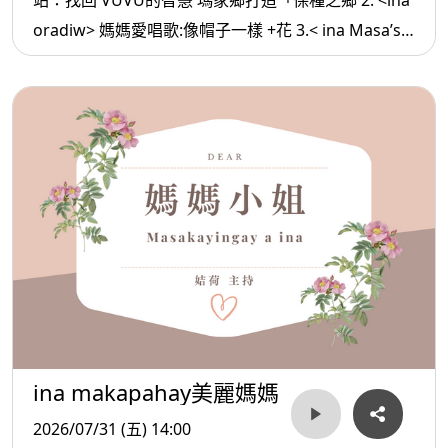
站：找回 VUVU的智慧 瑪家鄉打造「保種之鄉 2. <ina
oradiw> 媽媽愛唱歌:像帽子一樣 +花 3.< ina Masa’sa
>媽媽放輕鬆:別委屈 自己
ina makapahay美麗媽媽
2026/07/31 (五) 14:00