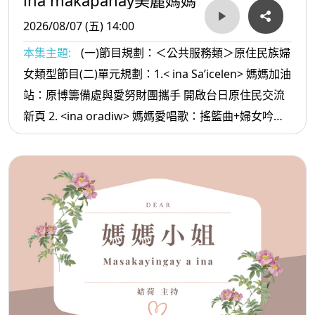
2026/08/07 (五) 14:00
本集主題:
(一)節目規劃：＜公共服務類＞原住民族婦
女類型節目(二)單元規劃：1.< ina Sa’icelen> 媽媽加油
站：原博籌備處與愛努財團攜手 開啟台日原住民交流
新頁 2. <ina oradiw> 媽媽愛唱歌：搖籃曲+婦女吟唱
3.< ina Masa’sa >媽媽放輕鬆:家裡 經濟主要的人爸爸
你辛苦了