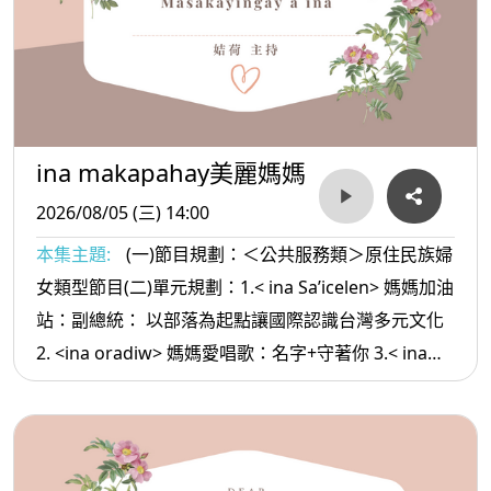
ina makapahay美麗媽媽
2026/08/05 (三) 14:00
本集主題:
(一)節目規劃：＜公共服務類＞原住民族婦
女類型節目(二)單元規劃：1.< ina Sa’icelen> 媽媽加油
站：副總統： 以部落為起點讓國際認識台灣多元文化
2. <ina oradiw> 媽媽愛唱歌：名字+守著你 3.< ina
Masa’sa >媽媽放輕鬆:當你越來越順利時