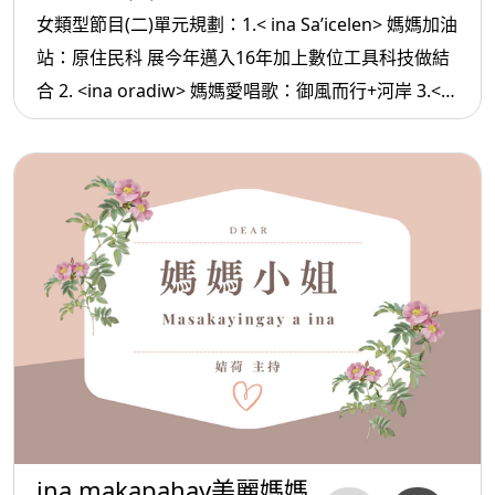
女類型節目(二)單元規劃：1.< ina Sa’icelen> 媽媽加油
站：原住民科 展今年邁入16年加上數位工具科技做結
合 2. <ina oradiw> 媽媽愛唱歌：御風而行+河岸 3.<
ina Masa’sa >媽媽放輕鬆:退休後心態
ina makapahay美麗媽媽