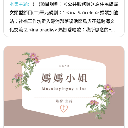
本集主題:
(一)節目規劃：＜公共服務類＞原住民族婦
女類型節目(二)單元規劃：1.< ina Sa’icelen> 媽媽加油
站：社福工作坊走入靜浦部落復活節島與花蓮跨海文
化交流 2. <ina oradiw> 媽媽愛唱歌：我所思念的+排
灣聖詩 3.< ina Masa’sa >媽媽放輕鬆:孩子買房子別把
自己養老金花光