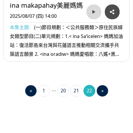
ina makapahay美麗媽媽
2025/08/07 (四) 14:00
本集主題:
(一)節目規劃：＜公共服務類＞原住民族婦
女類型節目(二)單元規劃：1.< ina Sa’icelen> 媽媽加油
站：復活節島來台灣與花蓮語言推動相關交流攜手共
築語言願景 2. <ina oradiw> 媽媽愛唱歌：八媱+黑美
人 3.< ina Masa’sa >媽媽放輕鬆:工作 要努力最好多充
實自己
«
1
20
21
22
»