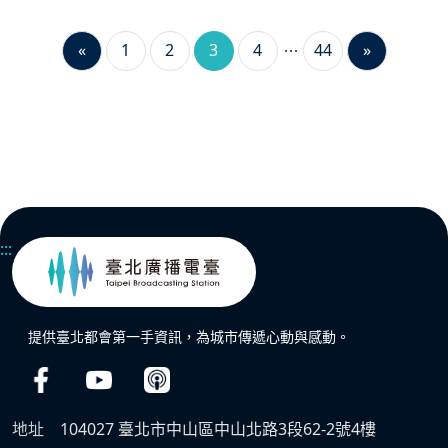
«
1
2
3
4
44
»
:::
提供臺北都會第一手資訊，為城市傳遞心動與感動。
地址
104027 臺北市中山區中山北路3段62-2號4樓