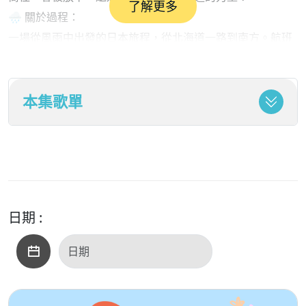
了解更多
🌧️ 關於過程：
一場從風雨中出發的日本旅程，從北海道一路到南方。航班
時間、孩子飲食、耳鳴不適，每一個細節，都讓「旅行」變
成一場需要不斷調整的挑戰。
本集歌單
🚗 關於選擇：
是租車自駕，還是搭乘鐵道與新幹線？是追求美景，還是優
先孩子的興趣？在自由與現實之間，如何做出屬於一家人的
「剛剛好」？
😱 關於意外：
在岡山後樂園，一次孩子走失的驚魂記，讓人重新思考「帶
日期 :
孩子旅行」的風險與界線。
💡 關於旅育：
當孩子可能長大後記不得這段旅程，那我們為什麼還要這麼
努力？答案，也許不在「記憶」，而在陪伴與一起經歷的過
程。